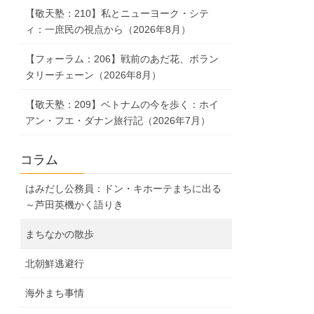
【敬天塾：210】私とニューヨーク・シテ
ィ：一庶民の視点から（2026年8月）
【フォーラム：206】戦前のあだ花、ボラン
タリーチェーン（2026年8月）
【敬天塾：209】ベトナムの今を歩く：ホイ
アン・フエ・ダナン旅行記（2026年7月）
コラム
はみだし公務員：ドン・キホーテまちに出る
～芦田英機かく語りき
まちなかの散歩
北朝鮮逃避行
海外まち事情