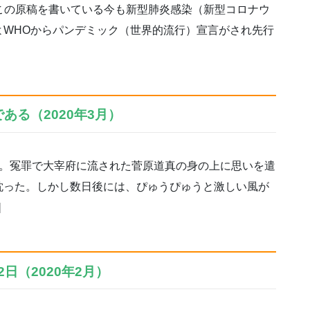
、この原稿を書いている今も新型肺炎感染（新型コロナウ
よWHOからパンデミック（世界的流行）宣言がされ先行
ある（2020年3月）
。冤罪で大宰府に流された菅原道真の身の上に思いを遣
耽った。しかし数日後には、ぴゅうぴゅうと激しい風が
]
2日（2020年2月）