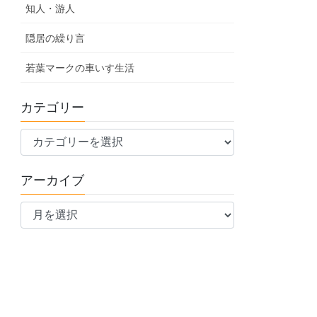
知人・游人
隠居の繰り言
若葉マークの車いす生活
カテゴリー
カ
テ
ゴ
アーカイブ
リ
ア
ー
ー
カ
イ
ブ