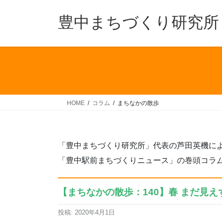
コ
ナ
ン
ビ
豊中まちづくり研究所
テ
ゲ
ン
ー
ツ
シ
へ
ョ
ス
ン
キ
に
ッ
移
HOME
コラム
まちなかの散歩
プ
動
「豊中まちづくり研究所」代表の芦田英機に
「豊中駅前まちづくりニュース」の巻頭コラムと
【まちなかの散歩：140】春 まだ見えず
投稿: 2020年4月1日