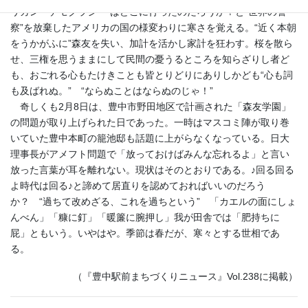
リカン・デモクラシー”はどこに行ったのだろうか？と“世界の警
察”を放棄したアメリカの国の様変わりに寒さを覚える。“近く本朝
をうかがふに”森友を失い、加計を活かし家計を狂わす。桜を散ら
せ、三権を思うままにして民間の憂うるところを知らざりし者ど
も、おごれる心もたけきことも皆とりどりにありしかども“心も詞
も及ばれぬ。” “ならぬことはならぬのじゃ！”
奇しくも2月8日は、豊中市野田地区で計画された「森友学園」
の問題が取り上げられた日であった。一時はマスコミ陣が取り巻
いていた豊中本町の籠池邸も話題に上がらなくなっている。日大
理事長がアメフト問題で「放っておけばみんな忘れるよ」と言い
放った言葉が耳を離れない。現状はそのとおりである。♪回る回る
よ時代は回る♪と諦めて居直りを認めておればいいのだろう
か？ “過ちて改めざる、これを過ちという” 「カエルの面にしょ
んべん」「糠に釘」「暖簾に腕押し」我が田舎では「肥持ちに
屁」ともいう。いやはや。季節は春だが、寒々とする世相であ
る。
（『豊中駅前まちづくりニュース』Vol.238に掲載）