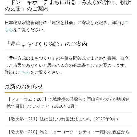
「ドン・キホーテまちに出る：みんなの計画、役所
の支援」のご案内
日本建築家協会発行の『建築と社会』に寄稿した記事。詳細は
こ
ちら
をご覧ください。
『豊中まちづくり物語』のご案内
「豊中方式のまちづくり」の神髄を問答式でまとめた書籍。自立
した市民でありたいと思われる方の必読書としてお奨めします。
詳細は
こちら
をご覧ください。
最新のお知らせ
【フォーラム：207】地域連携の呼吸法：岡山商科大学が地域連
携で目指していること（2026年9月）
【敬天塾：211】法は世につれ世は法につれ（2026年9月）
【敬天塾：210】私とニューヨーク・シティ：一庶民の視点から