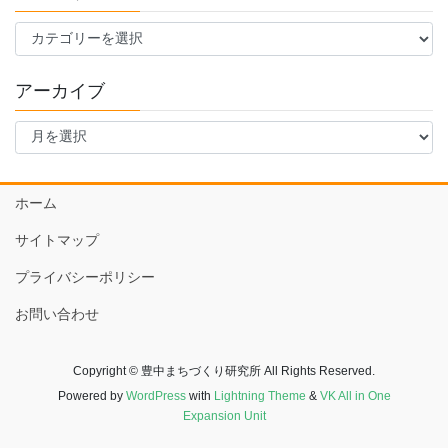
カ
テ
ゴ
アーカイブ
リ
ー
ア
ー
カ
イ
ホーム
ブ
サイトマップ
プライバシーポリシー
お問い合わせ
Copyright © 豊中まちづくり研究所 All Rights Reserved.
Powered by
WordPress
with
Lightning Theme
&
VK All in One
Expansion Unit