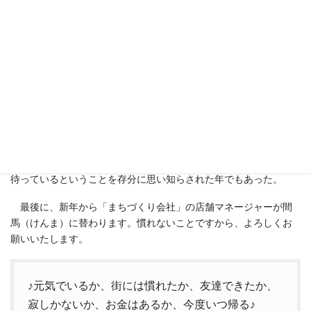
トリの「但馬ツアー」として実施し好評を得て定着してきてい
る。37回の七夕まつりを盛り上げ、恒例の秋の丹波の黒豆刈りと
見学会のセットの「丹波バスツアー」に加え、昼間の「暮らしセ
ミナー」も相続・遺言、家の中の収納法など身近で切実な問題を
繰り返してきて出席者も徐々に増えてきている。
新年は、犬年であり、「桃太郎」のお伽噺にある“力を合わせて
鬼退治”に行く“犬・雉・猿”の特筆される先見性に基づく「犬の行
動力」に倣って、地域社会の生活改善活動に関心を持つ方々の“細
やかでも勇気ある行動”に今年こそ期待したい。
それにしても、未決着な森友問題は、その思想への評価は別と
して、ある日、お上に楯突くと、常識では考えられない仕打ちが
待っているということを存分に思い知らされた年でもあった。
最後に、新年から「まちづくり会社」の店舗マネージャーが間
馬（けんま）に替わります。慣れないことですから、よろしくお
願いいたします。
♪元気でいるか、街には慣れたか、友達できたか、
寂しかないか、お金はあるか、今度いつ帰る♪