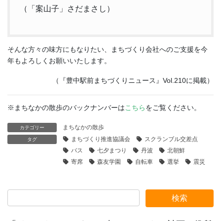
（「案山子」さだまさし）
そんな方々の味方にもなりたい、まちづくり会社へのご支援を今
年もよろしくお願いいたします。
（『豊中駅前まちづくりニュース』Vol.210に掲載）
※まちなかの散歩のバックナンバーは
こちら
をご覧ください。
まちなかの散歩
カテゴリー
まちづくり推進協議会
スクランブル交差点
タグ
バス
七夕まつり
丹波
北朝鮮
寄席
森友学園
自転車
選挙
震災