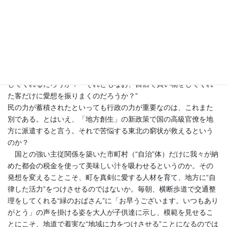
てしまう。商店街が消えては困るのは町の住人で、なかでも車に
乗れない子供やお年寄りだ、だから少々高くても日用品は地元の
店で買う、と住人たちはいうのである。地域共同体が生きていれ
ば、町は空洞化することはない。」
と。
さて、そうなれば商業者は店前を通る通勤・通学者や通院・痛
飲の人々に挨拶をし、まちへの関心をもって行動するのだろう
か？どうぞ、どうぞと“盥の水”（
本紙2012年6月号
）を手で押し返
してくれるだろうか？ それともなお、自店で買い物をしてくれ
た客だけに愛想を振りまくのだろうか？”
民の力が蓄積されたといっても行政の力が重要なのは、これまた
別である。とはいえ、「地方創生」の新政策で国の高級官僚を地
方に派遣すると言う。それで苦悩する東北の窮状が救えるという
のか？
国との強い主従関係を築いた市町村（“自治”体）だけに我々が納
めた都会の税金を使って美味しい汁を吸わせるというのか。その
発想を変えることこそ、町を真剣に愛する人材を育て、地方に“自
律した活力”をつけさせるのではないか。毎朝、横断歩道で交通整
理をしてくれる“緑のおばさん”に「お早うございます。いつもあり
がとう」の声を掛ける姿を大人が子供達に示し、模範を見せるこ
とにこそ、地道で着実な“地域に力をつけさせる”ことになるのでは