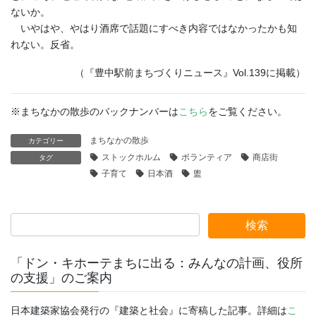
ないか。
いやはや、やはり酒席で話題にすべき内容ではなかったかも知
れない。反省。
（『豊中駅前まちづくりニュース』Vol.139に掲載）
※まちなかの散歩のバックナンバーは
こちら
をご覧ください。
まちなかの散歩
カテゴリー
ストックホルム
ボランティア
商店街
タグ
子育て
日本酒
盥
「ドン・キホーテまちに出る：みんなの計画、役所
の支援」のご案内
日本建築家協会発行の『建築と社会』に寄稿した記事。詳細は
こ