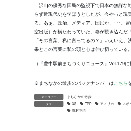
沢山の優秀な国民の監視下で日本の無謀な戦
らず近現代史を学ぼうとしたが、今やっと現
る。あぁ、政治、メディア、国民か、･･･。
空出版）が横たわっていた。妻が覗き込んだ
「その言葉、私に言ってるの？」いえいえ、決
果とこの言葉に私の頭と心は伸び切っている
（『豊中駅前まちづくりニュース』Vol.179
※まちなかの散歩のバックナンバーは
こちら
まちなかの散歩
カテゴリー
3S
TPP
アメリカ
スポ
タグ
野村克也