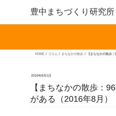
コ
ナ
ン
ビ
豊中まちづくり研究所
テ
ゲ
ン
ー
ツ
シ
へ
ョ
ス
ン
キ
に
ッ
移
HOME
コラム
まちなかの散歩
【まちなかの散歩：9
プ
動
2016年8月1日
【まちなかの散歩：9
がある（2016年8月）