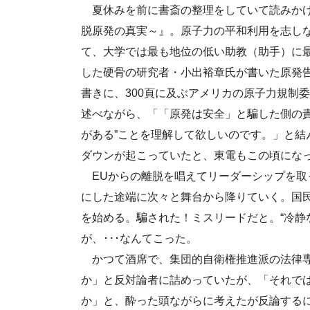
夏休みを前に書斎の整理をしていて読みかけ
脱原発の真実～』。原子力の平和利用を志し
て、大学では最も地位の低い助教（助手）に
した硬骨の研究者・小出裕章氏が書いた原発
書きに、300頁に及ぶアメリカの原子力規制
述べながら、「「原発は安全」と騙した側の責
がある”ことを理解して欲しいのです。」と結
ダウンが起こっていたと、東電もこの頃にな
EUからの離脱を唱えてリーダーシップを取
にした途端に次々と舞台から降りていく。国
を始める。騙された！ミスリードだと。“冷静
が、･･･なんてこった。
かつて酒席で、集団的自衛権推進派の法律専
か」と反対論者に詰めっていたが、「それで
か」と、酔った頭ながらに考えたが反論する