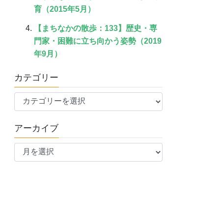
育（2015年5月）
【まちなかの散歩：133】歴史・専
門家・困難に立ち向かう姿勢（2019
年9月）
カテゴリー
カ
テ
ゴ
アーカイブ
リ
ア
ー
ー
カ
イ
ブ