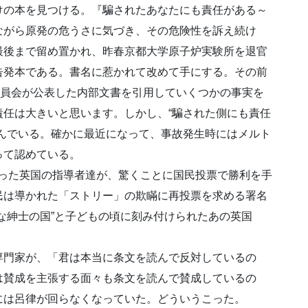
の本を見つける。『騙されたあなたにも責任がある～
ながら原発の危うさに気づき、その危険性を訴え続け
最後まで留め置かれ、昨春京都大学原子炉実験所を退官
告発本である。書名に惹かれて改めて手にする。その前
委員会が公表した内部文書を引用していくつかの事実を
任は大きいと思います。しかし、“騙された側にも責任
んでいる。確かに最近になって、事故発生時にはメルト
って認めている。
った英国の指導者達が、驚くことに国民投票で勝利を手
民は導かれた「ストリー」の欺瞞に再投票を求める署名
な紳士の国”と子どもの頃に刻み付けられたあの英国
門家が、「君は本当に条文を読んで反対しているの
は賛成を主張する面々も条文を読んで賛成しているの
には呂律が回らなくなっていた。どういうこった。