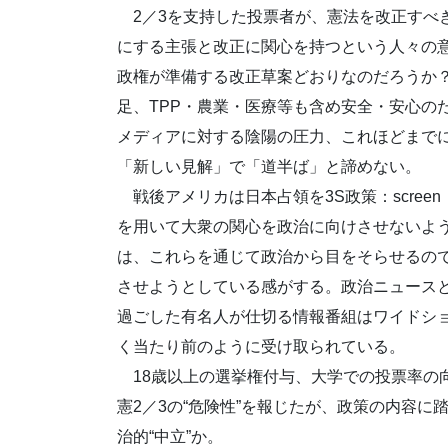
2／3を支持した投票者が、憲法を改正すべ
にする主張と改正に関心を持つという人々の
政権が準備する改正草案どおりなのだろうか
足、TPP・農業・医療等も含め安全・安心の
メディアに対する陰陽の圧力、これほどまで
「新しい見解」で「道半ば」と諦めない。
戦後アメリカは日本占領を3S政策：screen
を用いて大衆の関心を政治に向けさせないよ
は、これらを通じて政治から目をそらせるの
させようとしている感がする。政治ニュースと
過ごした有名人が仕切る情報番組はワイドシ
く当たり前のように受け取られている。
18歳以上の選挙権付与、大学での投票率の
憲2／3の“危険性”を報じたが、政策の内容
治的“中立”か。