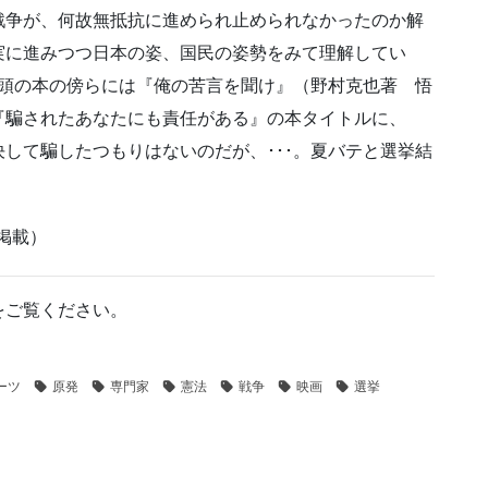
争が、何故無抵抗に進められ止められなかったのか解
実に進みつつ日本の姿、国民の姿勢をみて理解してい
冒頭の本の傍らには『俺の苦言を聞け』（野村克也著 悟
『騙されたあなたにも責任がある』の本タイトルに、
して騙したつもりはないのだが、･･･。夏バテと選挙結
。
に掲載）
をご覧ください。
ーツ
原発
専門家
憲法
戦争
映画
選挙