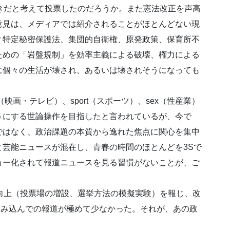
きだと考えて投票したのだろうか。また憲法改正を声高
意見は、メディアでは紹介されることがほとんどない現
？特定秘密保護法、集団的自衛権、原発政策、保育所不
ための「岩盤規制」を効率主義による破壊、権力による
に個々の生活が壊され、あるいは壊されそうになっても
（映画・テレビ）、sport（スポーツ）、sex（性産業）
うにする世論操作を目指したと言われているが、今で
ではなく、政治課題の本質から逸れた焦点に関心を集中
芸能ニュースが混在し、青春の時間のほとんどを3Sで
ョー化されて報道ニュースを見る習慣がないことが、ご
向上（投票場の増設、選挙方法の模擬実験）を報じ、改
に踏み込んでの報道が極めて少なかった。それが、あの政