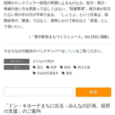
財閥のロックフェラー財団の寄贈によるものとか。財力・権力・
権威の使い方を間違ってほしくはない。“鼓腹撃壌”。権力者が目立
たない世の中の方が平和である。「しょうぶ」という言葉は、国
際紛争の「勝負」ではなく、屋根にかけて病を払う「菖蒲」とし
て使いたい。
（『豊中駅前まちづくりニュース』Vol.150に掲載）
※まちなかの散歩のバックナンバーは
こちら
をご覧ください。
まちなかの散歩
カテゴリー
憲法
戦争
映画
民主主義
タグ
社会的共通資本
選挙
「ドン・キホーテまちに出る：みんなの計画、役所
の支援」のご案内