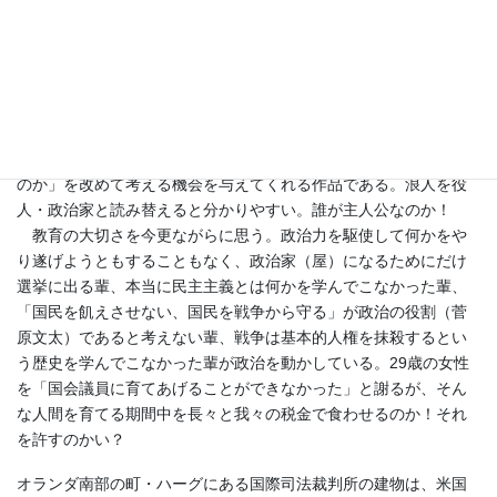
めだけの祝日ではなく、（父の“功績”はさておき）「母への感謝の
日」でもあるが、ちょっと前の首相と異なり彼らの母は表舞台に
は出てこないが、今の我が子の振る舞いにどういう思いを持つの
だろうか？
映画『七人の侍』は、百姓が米つくりの敵を追っ払うために浪
人を雇う。その雇った浪人が死のうが、大怪我しようが、田植え
さえできればお構いしという。「誰が主人公で誰が雇われている
のか」を改めて考える機会を与えてくれる作品である。浪人を役
人・政治家と読み替えると分かりやすい。誰が主人公なのか！
教育の大切さを今更ながらに思う。政治力を駆使して何かをや
り遂げようともすることもなく、政治家（屋）になるためにだけ
選挙に出る輩、本当に民主主義とは何かを学んでこなかった輩、
「国民を飢えさせない、国民を戦争から守る」が政治の役割（菅
原文太）であると考えない輩、戦争は基本的人権を抹殺するとい
う歴史を学んでこなかった輩が政治を動かしている。29歳の女性
を「国会議員に育てあげることができなかった」と謝るが、そん
な人間を育てる期間中を長々と我々の税金で食わせるのか！それ
を許すのかい？
オランダ南部の町・ハーグにある国際司法裁判所の建物は、米国