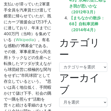
43】水鳥の足に暇な
支払いが滞っていた2軍選
き我が思いかな
手全員を汽車賃だけ渡して
（2012年3月）
郷里に帰らせていたが、既
【まちなかの散歩：
にカープ後援会は1万3千人
68】自転車泥棒
に達しており、年末までに
（2014年4月）
400万円（当時）を集めて
カテゴリ
いる（
Wikipedia
）。有名
な感動の“樽募金”である。
ー
その後、軍事産業から民生
用トラックなどの生産へと
転換したマツダが支えなが
カ
ら球団経営に積極的な関与
テ
アーカイ
をせずに”市民球団“として
ゴ
存立しているという。〝思
リ
ブ
いは高く地位低く、手間暇
ー
かけて儲け下手、社会の隅
で一隅を照らす”活動を
ア
営々と続ける零細のまちづ
ー