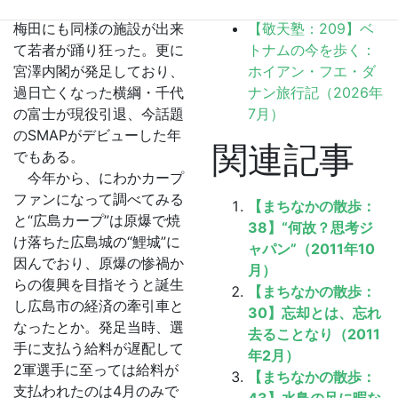
リアナ東京がオープンし、
月）
梅田にも同様の施設が出来
【敬天塾：209】ベ
て若者が踊り狂った。更に
トナムの今を歩く：
宮澤内閣が発足しており、
ホイアン・フエ・ダ
過日亡くなった横綱・千代
ナン旅行記（2026年
の富士が現役引退、今話題
7月）
のSMAPがデビューした年
関連記事
でもある。
今年から、にわかカープ
ファンになって調べてみる
【まちなかの散歩：
と“広島カープ”は原爆で焼
38】“何故？思考ジ
け落ちた広島城の“鯉城”に
ャパン”（2011年10
因んでおり、原爆の惨禍か
月）
らの復興を目指そうと誕生
【まちなかの散歩：
し広島市の経済の牽引車と
30】忘却とは、忘れ
なったとか。発足当時、選
去ることなり（2011
手に支払う給料が遅配して
年2月）
2軍選手に至っては給料が
【まちなかの散歩：
支払われたのは4月のみで