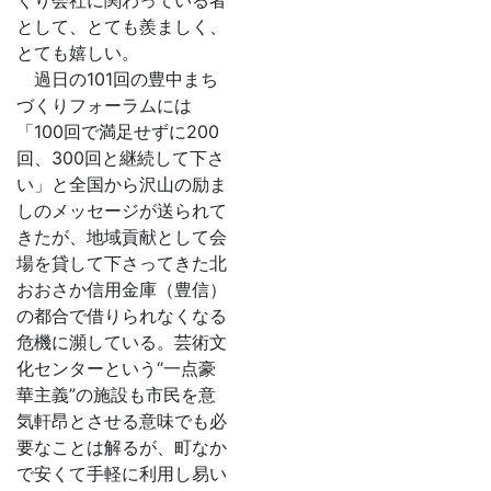
くり会社に関わっている者
カ
として、とても羨ましく、
イ
とても嬉しい。
ブ
過日の101回の豊中まち
づくりフォーラムには
「100回で満足せずに200
回、300回と継続して下さ
い」と全国から沢山の励ま
しのメッセージが送られて
きたが、地域貢献として会
場を貸して下さってきた北
おおさか信用金庫（豊信）
の都合で借りられなくなる
危機に瀕している。芸術文
化センターという“一点豪
華主義”の施設も市民を意
気軒昂とさせる意味でも必
要なことは解るが、町なか
で安くて手軽に利用し易い