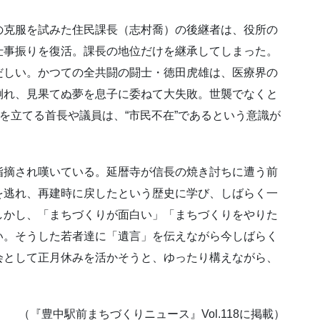
克服を試みた住民課長（志村喬）の後継者は、役所の
仕事振りを復活。課長の地位だけを継承してしまった。
しい。かつての全共闘の闘士・徳田虎雄は、医療界の
倒れ、見果てぬ夢を息子に委ねて大失敗。世襲でなくと
者を立てる首長や議員は、“市民不在”であるという意識が
摘され嘆いている。延暦寺が信長の焼き討ちに遭う前
を逃れ、再建時に戻したという歴史に学び、しばらく一
しかし、「まちづくりが面白い」「まちづくりをやりた
い。そうした若者達に「遺言」を伝えながら今しばらく
会として正月休みを活かそうと、ゆったり構えながら、
（『豊中駅前まちづくりニュース』Vol.118に掲載）