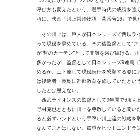
つの間にか“川上テツハル”となっていた。聞
呼び方も変えたという。選手時代の成績を強
頃に、映画『川上哲治物語 背番号16』で見
その川上は、巨人が日本シリーズで西鉄ライ
って現役を辞めている。その後監督として“フ
が“哲のカーテン”として非難を浴び続ける。
多かったが、監督として日本シリーズ9連覇（
めるが、土下座して現役続行を懇願する姿に1
は後継者・長島に幹部教育を施していたとい
したとは思えない。
西武ライオンズの監督として9年間で6度も
野村克也とともに川上を尊敬していると聞いた
ると必ずバンドという手堅い川上流の戦略を
なんてことはしない、盗塁かヒットエンドラ