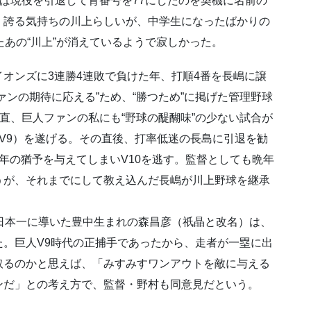
けば現役を引退して背番号を77にしたのを契機に名前の
く誇る気持ちの川上らしいが、中学生になったばかりの
たあの“川上”が消えているようで寂しかった。
オンズに3連勝4連敗で負けた年、打順4番を長嶋に譲
ァンの期待に応える”ため、“勝つため”に掲げた管理野球
正直、巨人ファンの私にも“野球の醍醐味”の少ない試合が
V9）を遂げる。その直後、打率低迷の長島に引退を勧
年の猶予を与えてしまいV10を逃す。監督としても晩年
うが、それまでにして教え込んだ長嶋が川上野球を継承
日本一に導いた豊中生まれの森昌彦（祇晶と改名）は、
。巨人V9時代の正捕手であったから、走者が一塁に出
取るのかと思えば、「みすみすワンアウトを敵に与える
ンだ」との考え方で、監督・野村も同意見だという。