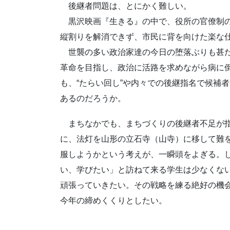
後継者問題は、とにかく難しい。
黒沢映画『生きる』の中で、役所の官僚制の
縦割りを解消できず、市民に背を向けた楽な
世襲の多い政治家達の今日の堕落ぶりも甚だ
革命を目指し、政治に活路を求めながら病に
も、“たらい回し”や内々での後継指名で候補
あるのだろうか。
まちなかでも、まちづくりの後継者不足が指
に、法灯を山形の立石寺（山寺）に移して難
服しようかという考えが、一瞬頭をよぎる。
い、学びたい」と訪ねて来る学生は少なくな
頑張っていきたい。その戦略を練る絶好の機
今年の締めくくりとしたい。