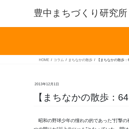
コ
ナ
ン
ビ
豊中まちづくり研究所
テ
ゲ
ン
ー
ツ
シ
へ
ョ
ス
ン
キ
に
ッ
移
HOME
コラム
まちなかの散歩
【まちなかの散歩：6
プ
動
2013年12月1日
【まちなかの散歩：64
昭和の野球少年の憧れの的であった“打撃の神