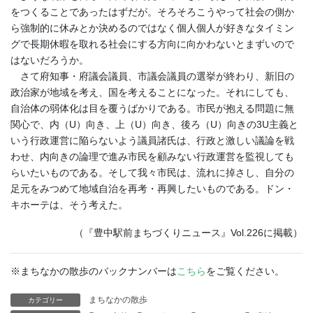
をつくることであったはずだが。そろそろこうやって社会の側か
ら強制的に休みとか決めるのではなく個人個人が好きなタイミン
グで長期休暇を取れる社会にする方向に向かわないとまずいので
はないだろうか。
さて府知事・府議会議員、市議会議員の選挙が終わり、新旧の
政治家が地域を考え、国を考えることになった。それにしても、
自治体の弱体化は目を覆うばかりである。市民が抱える問題に無
関心で、内（U）向き、上（U）向き、後ろ（U）向きの3U主義と
いう行政運営に陥らないよう議員諸氏は、行政と激しい議論を戦
わせ、内向きの論理で進み市民を顧みない行政運営を監視しても
らいたいものである。そして我々市民は、流れに掉さし、自分の
足元をみつめて地域自治を再考・再興したいものである。ドン・
キホーテは、そう考えた。
（『豊中駅前まちづくりニュース』Vol.226に掲載）
※まちなかの散歩のバックナンバーは
こちら
をご覧ください。
まちなかの散歩
カテゴリー