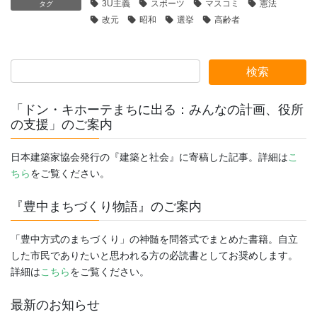
3U主義
スポーツ
マスコミ
憲法
タグ
改元
昭和
選挙
高齢者
「ドン・キホーテまちに出る：みんなの計画、役所
の支援」のご案内
日本建築家協会発行の『建築と社会』に寄稿した記事。詳細は
こ
ちら
をご覧ください。
『豊中まちづくり物語』のご案内
「豊中方式のまちづくり」の神髄を問答式でまとめた書籍。自立
した市民でありたいと思われる方の必読書としてお奨めします。
詳細は
こちら
をご覧ください。
最新のお知らせ