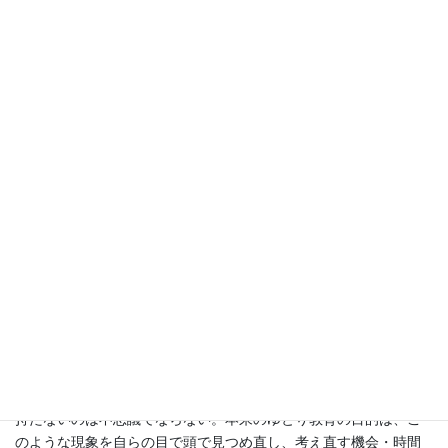
る。「天皇の即位の日および即位礼正殿の儀の行われる日を休日
とする法律」は、天皇の退位などに関する皇室典範特例を踏ま
え、天皇の即位に際し、国民こぞって祝意を表することを趣旨と
したもの。「毎日が日曜日」の年金生活者には、普段と変わりが
ないとはいうものだが、それにしても、いやはやこの頃は休みが
多すぎる。通常の土日でも雑沓する盛り場。インバウンドばかり
で食えるのか。世界の中での位置づけはこれで良いのか。働き方
改革とは、こういうことを意味するのだろうか？ 天邪鬼は、そ
う考えた。
我々の日常生活が著しく変化した要因をコンビニ、宅配便、そ
れを支える高速道路やインターネットの発達と指摘している識者
がいたが、これに加えて「週休2日制」を挙げる研究者もいる。
大阪城にある大砲が正午に“ドン”となっていて、それが合図に土
曜日が午後から休みになったことから半ドンと呼ばれるようにな
ったと聞かされていたが、もともと大砲は天保山にあった防御の
ための砲台が大阪城に移されたといういわれを知って驚いたこと
がある。週休2日制になって死語になった「半ドン」であるが、ゆ
とり教育を批判した社会が、こんな「ゆとり社会」状況に関心を
持たないのは不思議でならない。本来のゆとり教育の目的は、こ
のような現象を自らの目で頭で見つめ直し、考え直す機会・時間