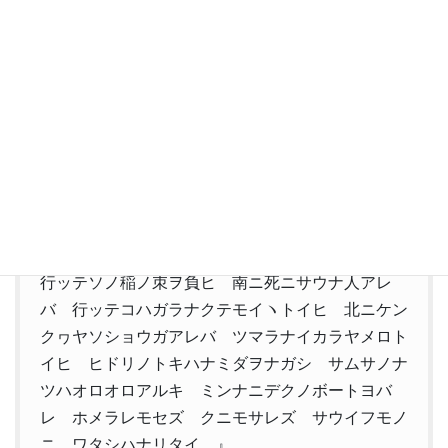
『雨ニモマケズ 風ニモマケズ 雪ニモ夏ノ暑サニ
モマケヌ 丈夫ナカラダヲモチ 慾ハナク 決シテ
瞋ラズ イツモシヅカニワラッテヰル 一日ニ玄米
四合ト 味噌ト少シノ野菜ヲタベ アラユルコト
ヲ ジブンヲカンジョウニ入レズニ ヨクミキキシ
ワカリ ソシテワスレズ 野原ノ松ノ林ノ蔭ノ 小
サナ萓ブキノ小屋ニヰテ 東ニ病気ノコドモアレ
バ 行ッテ看病シテヤリ 西ニツカレタ母アレバ
行ッテソノ稲ノ朿ヲ負ヒ 南ニ死ニサウナ人アレ
バ 行ッテコハガラナクテモイヽトイヒ 北ニケン
クヮヤソショウガアレバ ツマラナイカラヤメロト
イヒ ヒドリノトキハナミダヲナガシ サムサノナ
ツハオロオロアルキ ミンナニデクノボートヨバ
レ ホメラレモセズ クニモサレズ サウイフモノ
ニ ワタシハナリタイ…』