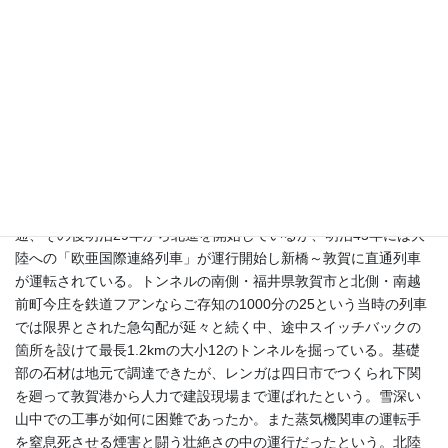
第103回（9月開催）の豊中まちづくりフォーラム『港と鉄道のま
ち敦賀』（増田正樹観光ボランティアガイドつるが事務局長）で
紹介された明治時代の近代化遺産であり、基礎部が石で壁面から
上部が赤レンガ造りの土木学会の推奨土木遺産であり国登録有形
文化財（建造物）である。今もビクともせずに福井県道として機
能をいかんなく発揮し、その壁面は芸術的であった。近年、地元
観光案内のツアーバスも運行されている道を車・バイクが時々走
り抜けていった。
日本の鉄道敷設計画は明治2年に策定。幹線は東京－京都で敦賀
は琵琶湖経由（船！）で京都と接続。明治15年敦賀まで鉄道が開
通、その後明治29年から北進を開始しているが、明治45年には大
陸への「欧亜国際連絡列車」が運行開始し新橋～敦賀に直通列車
が運転されている。トンネルの南側・福井県敦賀市と北側・南越
前町今庄を鉄道フアンならご存知の1000分の25という当時の列車
では限界とされた急勾配が延々と続く中、途中スイッチバックの
箇所を設けて最長1.2kmの大小12のトンネルを掘っている。基礎
部の石材は地元で調達できたが、レンガは四日市でつくられ下関
を廻って敦賀港から人力で建設現場まで運ばれたという。雪深い
山中での工事が如何に困難であったか。また蒸気機関車の運転手
を窒息死させる煙害と闘う壮絶さの中の運行だったという。北陸