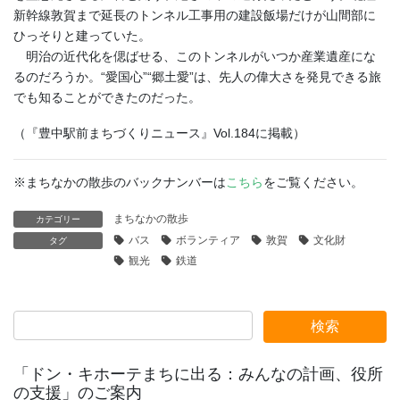
新幹線敦賀まで延長のトンネル工事用の建設飯場だけが山間部に
ひっそりと建っていた。
明治の近代化を偲ばせる、このトンネルがいつか産業遺産にな
るのだろうか。“愛国心”“郷土愛”は、先人の偉大さを発見できる旅
でも知ることができたのだった。
（『豊中駅前まちづくりニュース』Vol.184に掲載）
※まちなかの散歩のバックナンバーは
こちら
をご覧ください。
まちなかの散歩
カテゴリー
バス
ボランティア
敦賀
文化財
タグ
観光
鉄道
「ドン・キホーテまちに出る：みんなの計画、役所
の支援」のご案内