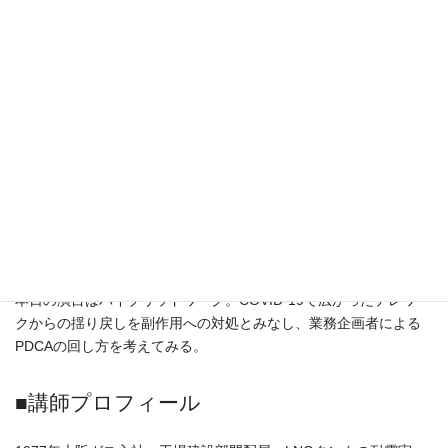
業務施設は事業の経営資源で、事業目的達成に貢献し、投資効果
を高める設計が求められる。「何をするか」と「どんな空間が必
要か」は、舞台にかける「演目」と「大道具・小道具・照明・音
響など」になぞらえることができる。業務シナリオ（演目）は業
務企画者が作り、業務場面ごとにFacility（舞台装置）を考え、実
際に動かしてみてシナリオとFacilityを修正していく。PDCAを回す
のは業務企画者の役目だが、次々に現れるFacilityとその活用法の
有効性と有用性は、採用事例を多く知る設計者の方がよく分かっ
ているはずである。必要な情報は、予告した効用が得られたか、
想定外の副作用が出なかったかで、副作用を抑えるために何をし
たか、修正結果は好ましいものだったかも含む。竣工で離れると
PDCA情報が得られず、キーワードを振り回すだけになりかねな
い。
本日の演目はハイブリッドワーク。COVID-19で広がったテレワー
クからの揺り戻しを副作用への対処とみなし、業務企画者による
PDCAの回し方を考えてみる。
■講師プロフィール