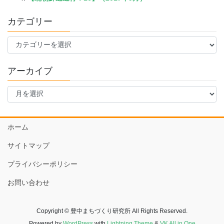
カテゴリー
カ
テ
ゴ
アーカイブ
リ
ー
ア
ー
カ
イ
ホーム
ブ
サイトマップ
プライバシーポリシー
お問い合わせ
Copyright © 豊中まちづくり研究所 All Rights Reserved.
Powered by
WordPress
with
Lightning Theme
&
VK All in One