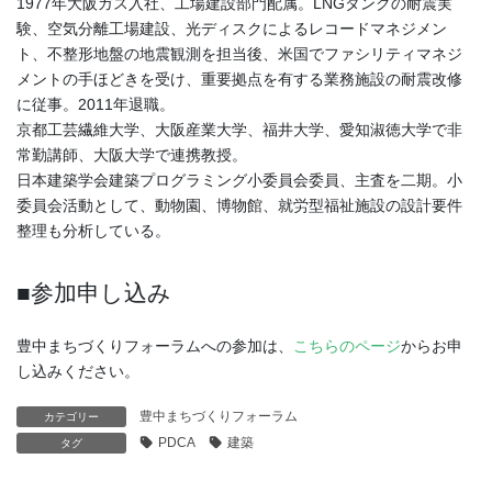
1977年大阪ガス入社、工場建設部門配属。LNGタンクの耐震実
験、空気分離工場建設、光ディスクによるレコードマネジメン
ト、不整形地盤の地震観測を担当後、米国でファシリティマネジ
メントの手ほどきを受け、重要拠点を有する業務施設の耐震改修
に従事。2011年退職。
京都工芸繊維大学、大阪産業大学、福井大学、愛知淑徳大学で非
常勤講師、大阪大学で連携教授。
日本建築学会建築プログラミング小委員会委員、主査を二期。小
委員会活動として、動物園、博物館、就労型福祉施設の設計要件
整理も分析している。
■参加申し込み
豊中まちづくりフォーラムへの参加は、
こちらのページ
からお申
し込みください。
豊中まちづくりフォーラム
カテゴリー
PDCA
建築
タグ