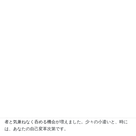
君。これからの楽しい人生を知っていますか？あなたを待ってい
る仲間がいます。楽しい地域活動が待っています。そして、もっ
と勉強すれば良かった、もっと良い論文・レポートを書いておけ
ば良かったと悔いる学生・生徒諸君。不完全な論文を埋める機会
が、これからの人生です。学生・生徒で書ききれなかった、詰め
切れなかった考え方を社会人として地域社会で行動を起こして下
さい。実践して下さい。待っていますよ。
3月。寒空の闇の中に火の粉を撒き散らしながら燃え上がる大き
な松明。荒僧の駆け走る音。響きわたる真言。秘儀の中行われる
若水汲み。若狭国の地面から白い鳥と黒い鳥が飛び立ち、その後
から湧き出した霊泉の水が地中の水路を通って、東大寺の井戸に
再び湧き出すとされている。
脈々と続く水脈同様、期待を込めて、“仕事”は、もう後輩達に任
せて、心おきなく卒業し、折角の人生、自分のために生きてみま
しょう。また、“暗いと不平を言うよりも進んで明かりを点けまし
ょう！” 3箇月に一度のアイボリー寄席、新免館寄席の落語会。
毎月のアイボリーフォーラムに出かける機会が更に増えます。若
者と気兼ねなく呑める機会が増えました。少々の小遣いと、時に
は、あなたの自己変革次第です。