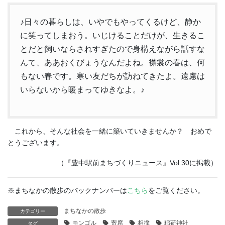
♪日々の暮らしは、いやでもやってくるけど、静か
に笑ってしまおう。いじけることだけが、生きるこ
とだと飼いならされすぎたので身構えながら話すな
んて、ああおくびょうなんだよね。襟裳の春は、何
もない春です。寒い友だちが訪ねてきたよ。遠慮は
いらないから暖まってゆきなよ。♪
これから、そんな社会を一緒に築いていきませんか？ おめで
とうございます。
（『豊中駅前まちづくりニュース』Vol.30に掲載）
※まちなかの散歩のバックナンバーは
こちら
をご覧ください。
まちなかの散歩
カテゴリー
モンゴル
寄席
相撲
稲荷神社
タグ