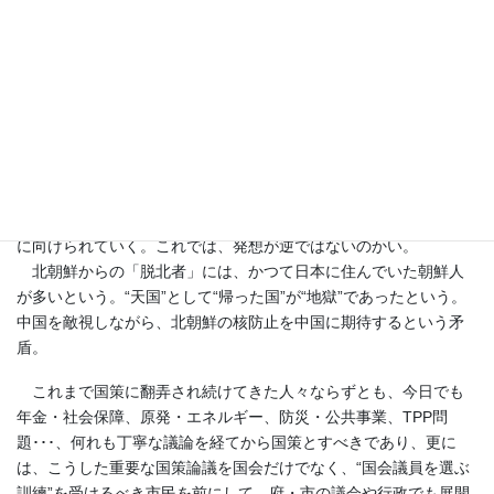
を支払う側は、その負担はしないという。これじゃ、実質的には
60歳以上の期間はタダ働きしろというのかい？
大阪市営バスの運転手の給与が阪急・阪神という民間バスの運
転手の給与よりも高すぎるといって、市バスの運転手の給与を下
げる。阪急・阪神バスの運転手の給与が低すぎるのではないか
い？
生活保護費が最低賃金よりも高すぎるといって、生活保護費を
下げるというが、最低賃金が低すぎるのではないかい？
“仕事に就かせる努力”が必要なのに、働く者の稼ぎを減らすこと
に向けられていく。これでは、発想が逆ではないのかい。
北朝鮮からの「脱北者」には、かつて日本に住んでいた朝鮮人
が多いという。“天国”として“帰った国”が“地獄”であったという。
中国を敵視しながら、北朝鮮の核防止を中国に期待するという矛
盾。
これまで国策に翻弄され続けてきた人々ならずとも、今日でも
年金・社会保障、原発・エネルギー、防災・公共事業、TPP問
題･･･、何れも丁寧な議論を経てから国策とすべきであり、更に
は、こうした重要な国策論議を国会だけでなく、“国会議員を選ぶ
訓練”を受けるべき市民を前にして、府・市の議会や行政でも展開