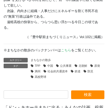
して欲しい。
勿論、内向きに組織・人事だけにエネルギーを割く市民不在
の“無策”行政は論外である。
遠軽高校の快挙から、つらつら思い浮かべる今日この頃であ
る。
（『豊中駅前まちづくりニュース』Vol.102に掲載）
※まちなかの散歩のバックナンバーは
こちら
をご覧ください。
まちなかの散歩
カテゴリー
TPP
中国
公共事業
北朝鮮
原発
タグ
満州
社会的共通資本
鉄道
防災
高校野球
「ドン・キホーテまちに出る：みんなの計画、役所