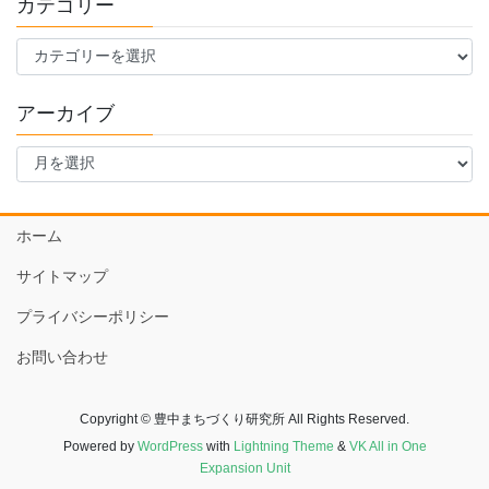
カテゴリー
カ
テ
ゴ
アーカイブ
リ
ー
ア
ー
カ
イ
ホーム
ブ
サイトマップ
プライバシーポリシー
お問い合わせ
Copyright © 豊中まちづくり研究所 All Rights Reserved.
Powered by
WordPress
with
Lightning Theme
&
VK All in One
Expansion Unit