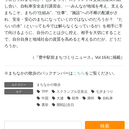
し合い、自転車安全走行講習会、･･･みんなが地域を考え、支える
まちこそ、まちの“仕組み”、“仕事”、“施設”への不断の配慮がさ
れ、安全・安心のまちになっていくのではないのだろうか？ “た
らいの水”（といっても今では解らなくなっているが）を相手に手
で向けるように、自分のことは少し控え、相手を大切にすること
で、自分自身と地域社会の資質を高めると考えるのだが、どうだ
ろうか。
（『豊中駅前まちづくりニュース』Vol.164に掲載）
※まちなかの散歩のバックナンバーは
こちら
をご覧ください。
まちなかの散歩
カテゴリー
TPP
スクランブル交差点
七夕まつり
タグ
中国
大連
戦争
満州
自転車
選挙
開戦記念日