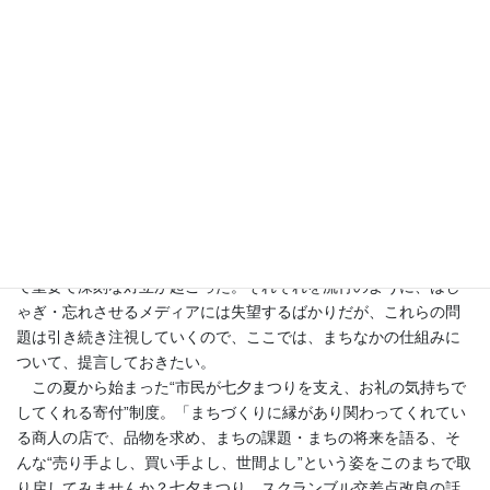
ているだけの私に、昼食を食べたかどうか毎回聞い
て来るのだろう？と、不思議だったが、今となって
は彼らの優しさをしみじみと感じる。なぜなら、親
しくない相手・外国人には“ニイハオ”と言うから
だ。」
振り返れば、国内外で友好とは逆の対立続きの今年も後わず
か。沖縄・辺野古、集団的自衛権・安保法制、TPP、NHKやらせ
と権力の介入、大阪府知事・大阪市長選挙、･･･日本の未来にとっ
て重要で深刻な対立が起こった。それぞれを流行のように、はし
ゃぎ・忘れさせるメディアには失望するばかりだが、これらの問
題は引き続き注視していくので、ここでは、まちなかの仕組みに
ついて、提言しておきたい。
この夏から始まった“市民が七夕まつりを支え、お礼の気持ちで
してくれる寄付”制度。「まちづくりに縁があり関わってくれてい
る商人の店で、品物を求め、まちの課題・まちの将来を語る、そ
んな“売り手よし、買い手よし、世間よし”という姿をこのまちで取
り戻してみませんか？七夕まつり、スクランブル交差点改良の話