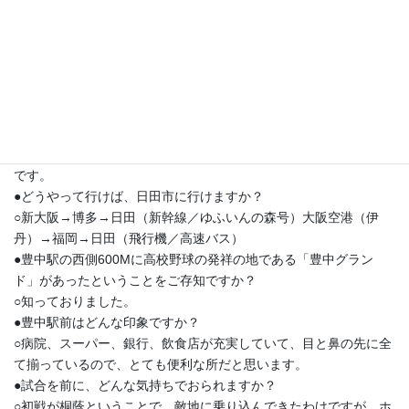
た地元北大阪代表・大阪桐蔭と戦い、善戦むなしく敗退した大分
代表・日田林工高校からホテルアイボリーで取材した。
●日田市は、どんなまちですか？
○山あり、川あり、とにかく自然に恵まれた所です。
●まちの自慢は何ですか？
○日田天領水です。練習中の生徒の水分補給は、もちろん、この水
です。
●どうやって行けば、日田市に行けますか？
○新大阪→博多→日田（新幹線／ゆふいんの森号）大阪空港（伊
丹）→福岡→日田（飛行機／高速バス）
●豊中駅の西側600Mに高校野球の発祥の地である「豊中グラン
ド」があったということをご存知ですか？
○知っておりました。
●豊中駅前はどんな印象ですか？
○病院、スーパー、銀行、飲食店が充実していて、目と鼻の先に全
て揃っているので、とても便利な所だと思います。
●試合を前に、どんな気持ちでおられますか？
○初戦が桐蔭ということで、敵地に乗り込んできたわけですが、ホ