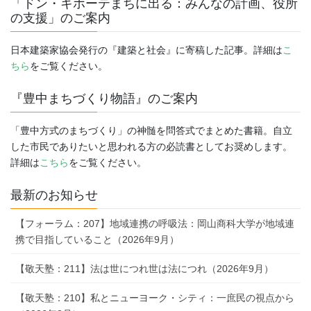
「ドン・キホーテまちに出る：みんなの計画、役所
の支援」のご案内
日本建築家協会発行の『建築と社会』に寄稿した記事。詳細は
こ
ちら
をご覧ください。
『豊中まちづくり物語』のご案内
「豊中方式のまちづくり」の神髄を問答式でまとめた書籍。自立
した市民でありたいと思われる方の必読書としてお奨めします。
詳細は
こちら
をご覧ください。
最新のお知らせ
【フォーラム：207】地域連携の呼吸法：岡山商科大学が地域連
携で目指していること（2026年9月）
【敬天塾：211】法は世につれ世は法につれ（2026年9月）
【敬天塾：210】私とニューヨーク・シティ：一庶民の視点から