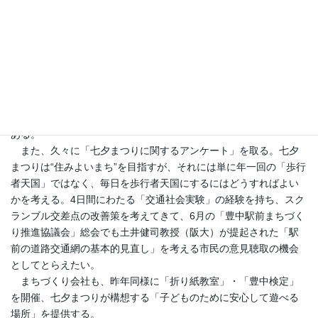
主張し、地域の子どものための“市民が支える七夕まつり”と転換さ
せ、他方で夕方からの開催が暴れる若者の場・警察沙汰になり、
昼の開催へと与儀なくされたことも手伝い、“子供向けのまつり”へ
と転換する好機となった。
今年は市民発案のキャッチコピーとデザインを貼った募金箱が
各店舗・施設に置かれ、願いを込めた短冊と共にまつりを盛り上
げ、“七夕まつりを支える浄財”をまちの方々に期待している。当日
のゴミ箱にスポンサーを募っているのも涙ぐましい工夫・努力で
ある。
また、久々に「七夕まつりに関するアンケート」を取る。七夕
まつりは“住みよいまち”を目指すが、それには単に年一回の「歩行
者天国」ではなく、毎日を歩行者天国にするにはどうすればよい
かを考える。4日間にわたる「交通社会実験」の経験を持ち、スク
ランブル交差点の改善策を考えてきて、6月の「豊中駅前まちづく
り推進協議会」総会でも土井健司教授（阪大）が提起された「駅
前の道路交通網の基本的見直し」を考える市民の意見聴取の機会
としてとらえたい。
まちづくり会社も、昨年同様に「折り紙教室」・「豊中検定」
を開催、七夕まつりが構想する「子どものために安心して遊べる
場所」を提供する。