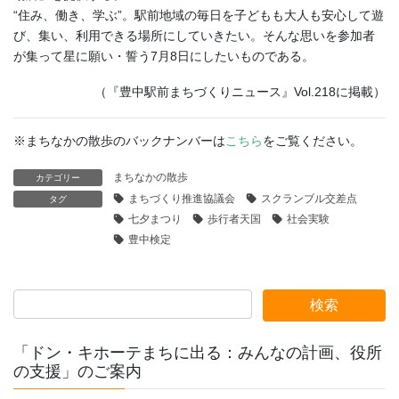
“住み、働き、学ぶ”。駅前地域の毎日を子どもも大人も安心して遊
び、集い、利用できる場所にしていきたい。そんな思いを参加者
が集って星に願い・誓う7月8日にしたいものである。
（『豊中駅前まちづくりニュース』Vol.218に掲載）
※まちなかの散歩のバックナンバーは
こちら
をご覧ください。
まちなかの散歩
カテゴリー
まちづくり推進協議会
スクランブル交差点
タグ
七夕まつり
歩行者天国
社会実験
豊中検定
「ドン・キホーテまちに出る：みんなの計画、役所
の支援」のご案内