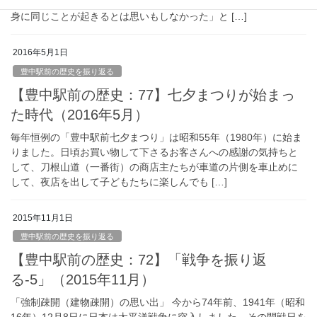
である。東北の友人も「阪神淡路大震災では、まさか自分たちの
身に同じことが起きるとは思いもしなかった」と […]
2016年5月1日
豊中駅前の歴史を振り返る
【豊中駅前の歴史：77】七夕まつりが始まっ
た時代（2016年5月）
毎年恒例の「豊中駅前七夕まつり」は昭和55年（1980年）に始ま
りました。日頃お買い物して下さるお客さんへの感謝の気持ちと
して、刀根山道（一番街）の商店主たちが車道の片側を車止めに
して、夜店を出して子どもたちに楽しんでも […]
2015年11月1日
豊中駅前の歴史を振り返る
【豊中駅前の歴史：72】「戦争を振り返
る-5」（2015年11月）
「強制疎開（建物疎開）の思い出」 今から74年前、1941年（昭和