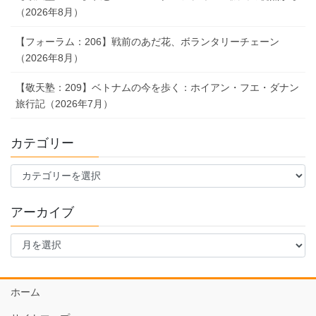
（2026年8月）
【フォーラム：206】戦前のあだ花、ボランタリーチェーン
（2026年8月）
【敬天塾：209】ベトナムの今を歩く：ホイアン・フエ・ダナン
旅行記（2026年7月）
カテゴリー
カ
テ
ゴ
アーカイブ
リ
ー
ア
ー
カ
イ
ホーム
ブ