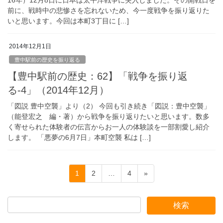
16年）12月8日に日本は太平洋戦争に突入しました。その開戦日を
前に、戦時中の悲惨さを忘れないため、今一度戦争を振り返りた
いと思います。今回は本町3丁目に […]
2014年12月1日
豊中駅前の歴史を振り返る
【豊中駅前の歴史：62】「戦争を振り返
る-4」（2014年12月）
「図説 豊中空襲」より（2） 今回も引き続き「図説：豊中空襲」
（能登宏之 編・著）から戦争を振り返りたいと思います。数多
く寄せられた体験者の伝言からお一人の体験談を一部割愛し紹介
します。 「悪夢の6月7日」本町空襲 私は […]
投
固
固
固
1
2
…
4
»
稿
定
定
定
ペ
ペ
ペ
の
ー
ー
ー
ペ
ジ
ジ
ジ