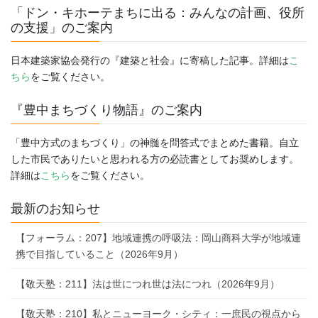
ー
「ドン・キホーテまちに出る：みんなの計画、役所
ジ
の支援」のご案内
送
日本建築家協会発行の『建築と社会』に寄稿した記事。詳細は
こ
り
ちら
をご覧ください。
『豊中まちづくり物語』のご案内
「豊中方式のまちづくり」の神髄を問答式でまとめた書籍。自立
した市民でありたいと思われる方の必読書としてお奨めします。
詳細は
こちら
をご覧ください。
最新のお知らせ
【フォーラム：207】地域連携の呼吸法：岡山商科大学が地域連
携で目指していること（2026年9月）
【敬天塾：211】法は世につれ世は法につれ（2026年9月）
【敬天塾：210】私とニューヨーク・シティ：一庶民の視点から