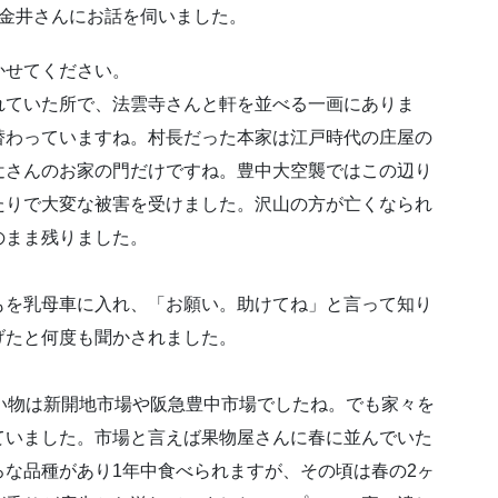
た金井さんにお話を伺いました。
かせてください。
れていた所で、法雲寺さんと軒を並べる一画にありま
替わっていますね。村長だった本家は江戸時代の庄屋の
辻さんのお家の門だけですね。豊中大空襲ではこの辺り
たりで大変な被害を受けました。沢山の方が亡くなられ
のまま残りました。
もを乳母車に入れ、「お願い。助けてね」と言って知り
げたと何度も聞かされました。
い物は新開地市場や阪急豊中市場でしたね。でも家々を
ていました。市場と言えば果物屋さんに春に並んでいた
な品種があり1年中食べられますが、その頃は春の2ヶ