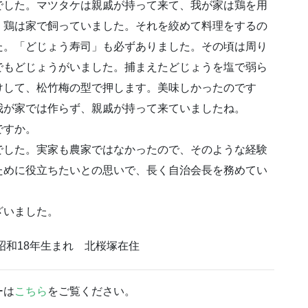
でした。マツタケは親戚が持って来て、我が家は鶏を用
、鶏は家で飼っていました。それを絞めて料理をするの
た。「どじょう寿司」も必ずありました。その頃は周り
でもどじょうがいました。捕まえたどじょうを塩で弱ら
けして、松竹梅の型で押します。美味しかったのです
我が家では作らず、親戚が持って来ていましたね。
ですか。
でした。実家も農家ではなかったので、そのような経験
ために役立ちたいとの思いで、長く自治会長を務めてい
ざいました。
昭和18年生まれ 北桜塚在住
ーは
こちら
をご覧ください。