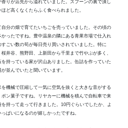
が香りが店先から溢れていました。スプーンの裏で潰し
今ほど高くなくたらふく食べられました。
て自分の畑で育てたいちごを売っていました。その頃の
多かったですね。豊中温泉の隣にある青果市場で仕入れ
のすごい数の筍が毎日売り買いされていました。特に
、桜井谷、熊野田、上新田から千里まで竹やぶが多く、
藪を持っている家が沢山ありました。缶詰を作っていた
場が並んでいたと聞いています。
。
米を機械で圧縮して一気に空気を抜くと大きな音がする
。ポン菓子ですね。リヤカーに機械を積んで自転車で来
を持って走って行きました。10円ぐらいでしたか、よ
いっぱいになるのが嬉しかったですね。