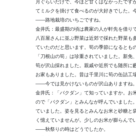
月ぐらいだけで、今ほど甘くはなかったです
てミルクを掛けて食べるのが大好きでした。
——路地栽培のいちごですね。
金井氏：最盛期の頃は農家の人が軒先を借り
八百屋さんに並ぶ野菜は近郊で採れた野菜も
ていたのだと思います。筍の季節になるとも
「刀根山の筍」は珍重されていました。新免
筍が沢山採れました。親戚や近所でも随所に
お家もありました。昔は千里川に筍の缶詰工
——今では見かけないものが沢山ありますね
金井氏：「バクダン」て知っていますか。お
ので「バクダン」とみんなが呼んでいました
ていました。姿を見るとみんなお米と砂糖と袋
く憶えていませんが。少しのお米が膨らんで
——秋祭りの時はどうでしたか。