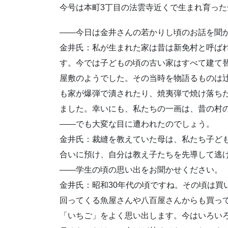
今号は本町3丁目の法雲寺近くで生まれ育っ
——今日は金井さんの若かりし頃のお話を聞
金井氏：私が生まれた家は昔は新免村と呼ば
す。今では子どもの頃の古い家はすべて建て
屋敷のようでした。その当時を物語るものは
も家が爆弾で潰されたり、焼夷弾で焼け落ち
ました。幸いにも、私たちの一画は、昔の村
——でも大変な目に遭われたのでしょう。
金井氏：裁縫を教えていた母は、私たち子ど
合いに預け、自分は教え子たちを先導して逃
——学生の頃の思い出をお聞かせください。
金井氏：昭和30年代の頃ですね。その頃は買
回ってくる魚屋さんや八百屋さんからも買っ
「いちご」をよく思い出します。今はいろいろ