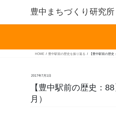
コ
ナ
ン
ビ
豊中まちづくり研究所
テ
ゲ
ン
ー
ツ
シ
へ
ョ
ス
ン
キ
に
ッ
移
HOME
豊中駅前の歴史を振り返る
【豊中駅前の歴史：
プ
動
2017年7月1日
【豊中駅前の歴史：88
月）