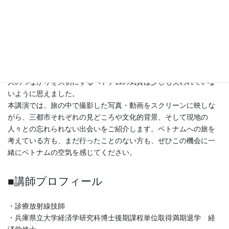
イクの洪水は、最初こそ圧倒されますが、独自のルールとリズム
があり、しばらくすると逞しい生命力のように感じられてきま
す。片言の言葉でも笑顔で向き合ってくれる。観光地だけでな
く、市場や路地裏、食堂のカウンターでも、人々の温かさと屈託
のない親しみやすさ、「かつての日本にあった」そんな思いに駆
られることもしばしばでした。発展の速度の中にあっても、人と
人のつながりを大切にするベトナムの気質は少しも失われていな
いように思えました。
本講演では、旅の中で撮影した写真・動画をスクリーンに映しな
がら、三都市それぞれの見どころや文化的背景、そして現地の
人々との忘れられない出会いをご紹介します。ベトナムへの旅を
考えている方も、まだ行ったことのない方も、ぜひこの機会に一
緒にベトナムの空気を感じてください。
■講師プロフィール
・診療放射線技師
・兵庫県立大学経済学研究科博士後期課程単位取得満期退学 経