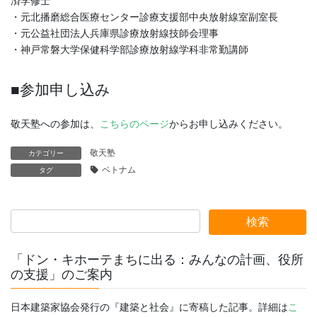
済学修士
・元北播磨総合医療センター診療支援部中央放射線室副室長
・元公益社団法人兵庫県診療放射線技師会理事
・神戸常磐大学保健科学部診療放射線学科非常勤講師
■参加申し込み
敬天塾への参加は、
こちらのページ
からお申し込みください。
敬天塾
カテゴリー
ベトナム
タグ
「ドン・キホーテまちに出る：みんなの計画、役所
の支援」のご案内
日本建築家協会発行の『建築と社会』に寄稿した記事。詳細は
こ