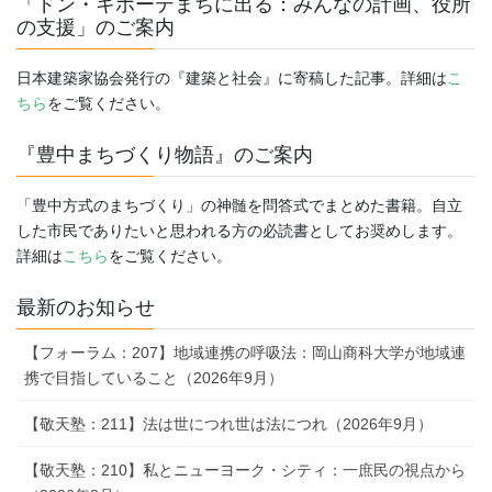
「ドン・キホーテまちに出る：みんなの計画、役所
の支援」のご案内
日本建築家協会発行の『建築と社会』に寄稿した記事。詳細は
こ
ちら
をご覧ください。
『豊中まちづくり物語』のご案内
「豊中方式のまちづくり」の神髄を問答式でまとめた書籍。自立
した市民でありたいと思われる方の必読書としてお奨めします。
詳細は
こちら
をご覧ください。
最新のお知らせ
【フォーラム：207】地域連携の呼吸法：岡山商科大学が地域連
携で目指していること（2026年9月）
【敬天塾：211】法は世につれ世は法につれ（2026年9月）
【敬天塾：210】私とニューヨーク・シティ：一庶民の視点から