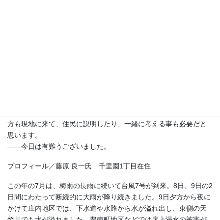
藤原氏：改修工事により遊歩道を作るために土地を提供しまし
た。また、川の改修工事に伴い国道176号の工事も始まり、前の土
地は工事期間中、仮の道路になりました。川の土手の上に国道に
面していた2階建ての家が、現在のように後ろに下がり、遊歩道に
面した3階建てに替わったわけです。
でも、その後も何度か1階は水に浸かることがありました。千里
川の水位が上がると、注意報はビートルズの「イエスタディ」が
流れ警報はサイレンです。その度にドキッとします。日頃の準備
はしていますが、いざという時にはどうすれば良いのか、市の情
報を上手く活用できるのか問合せに行くことも大事ですが、市の
方も現地に来て、住民に説明したり、一緒に考える事も必要だと
思います。
——今日は有難うございました。
プロフィール／藤原 良一氏 千里園1丁目在住
この年の7月は、梅雨の長雨に続いて台風7号が到来。8日、9日の2
日間にわたって断続的に大雨が降り続きました。9日夕方から夜に
かけて庄内地区では、下水道や水路から水が溢れ出し、東側の天
竺川でも水が溢れました。豊南町地区などでは床上浸水の被害が