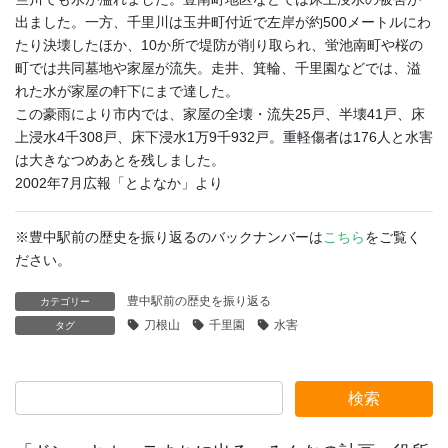
出ました。一方、千里川は玉井町付近で左岸が約500メートルにわ
たり決壊したほか、10か所で堤防が削り取られ、蛍池南町や桜の
町では共同墓地や家屋が流失。走井、箕輪、千里園などでは、溢
れた水が家屋の軒下にまで達した。
この豪雨により市内では、家屋の全壊・流失25戸、半壊41戸、床
上浸水4千308戸、床下浸水1万9千932戸。重軽傷者は176人と水害
は大きなつめあとを残しました。
2002年7月広報「とよなか」より
※豊中駅前の歴史を振り返るのバックナンバーは
こちら
をご覧く
ださい。
豊中駅前の歴史を振り返る
カテゴリー
刀根山
千里園
水害
タグ