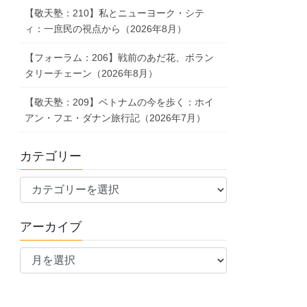
【敬天塾：210】私とニューヨーク・シテ
ィ：一庶民の視点から（2026年8月）
【フォーラム：206】戦前のあだ花、ボラン
タリーチェーン（2026年8月）
【敬天塾：209】ベトナムの今を歩く：ホイ
アン・フエ・ダナン旅行記（2026年7月）
カテゴリー
カ
テ
ゴ
アーカイブ
リ
ア
ー
ー
カ
イ