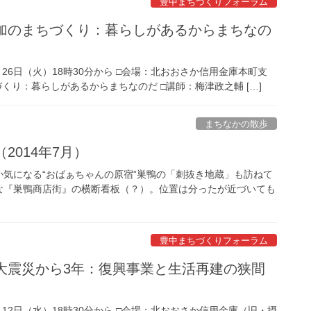
豊中まちづくりフォーラム
参加のまちづくり：暮らしがあるからまちなの
月26日（火）18時30分から □会場：北おおさか信用金庫本町支
くり：暮らしがあるからまちなのだ □講師：梅津政之輔 […]
まちなかの散歩
2014年7月）
気になる“おばぁちゃんの原宿”巣鴨の「刺抜き地蔵」も訪ねて
な『巣鴨商店街』の横断看板（？）。位置は分ったが近づいても
豊中まちづくりフォーラム
大震災から3年：復興事業と生活再建の狭間
月12日（水）18時30分から □会場：北おおさか信用金庫（旧・摂