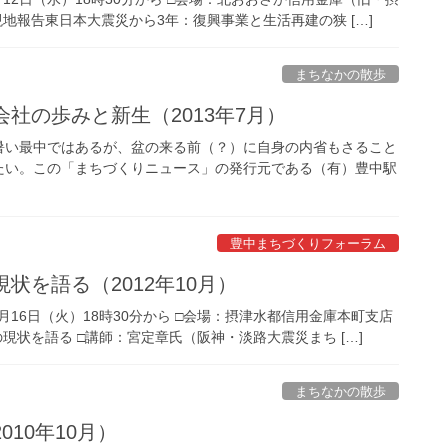
地報告東日本大震災から3年：復興事業と生活再建の狭 […]
まちなかの散歩
社の歩みと新生（2013年7月）
い最中ではあるが、盆の来る前（？）に自身の内省もさること
たい。この「まちづくりニュース」の発行元である（有）豊中駅
豊中まちづくりフォーラム
状を語る（2012年10月）
0月16日（火）18時30分から □会場：摂津水都信用金庫本町支店
現状を語る □講師：宮定章氏（阪神・淡路大震災まち […]
まちなかの散歩
10年10月）