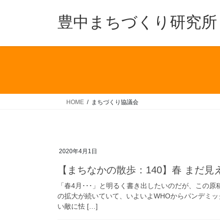
コ
ナ
ン
ビ
豊中まちづくり研究所
テ
ゲ
ン
ー
ツ
シ
へ
ョ
ス
ン
キ
に
ッ
移
HOME
まちづくり協議会
プ
動
2020年4月1日
【まちなかの散歩：140】春 まだ見え
「春4月･･･」と明るく書き出したいのだが、この
の拡大が続いていて、いよいよWHOからパンデミ
い敵に怯 […]