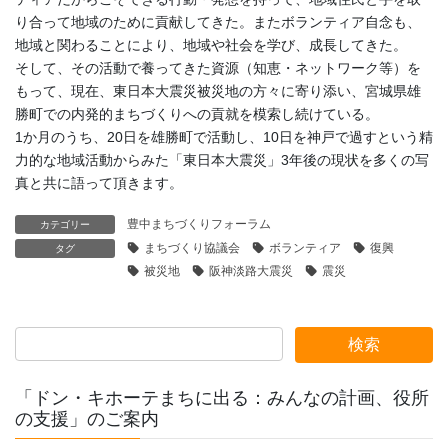
り合って地域のために貢献してきた。またボランティア自念も、
地域と関わることにより、地域や社会を学び、成長してきた。
そして、その活動で養ってきた資源（知恵・ネットワーク等）を
もって、現在、東日本大震災被災地の方々に寄り添い、宮城県雄
勝町での内発的まちづくりへの貢就を模索し続けている。
1か月のうち、20日を雄勝町で活動し、10日を神戸で過すという精
力的な地域活動からみた「東日本大震災」3年後の現状を多くの写
真と共に語って頂きます。
豊中まちづくりフォーラム
カテゴリー
まちづくり協議会
ボランティア
復興
タグ
被災地
阪神淡路大震災
震災
「ドン・キホーテまちに出る：みんなの計画、役所
の支援」のご案内