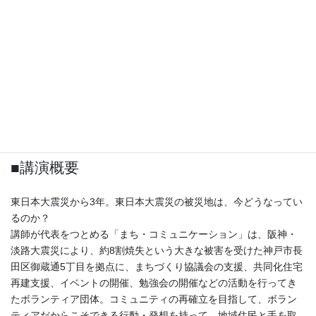
□日時：2014年3月12日（水）18時30分から
□会場：北おおさか信用金庫（旧・摂津水都信用金庫）本町支店
セミナー室
□テーマ：現地報告東日本大震災から3年：復興事業と生活再建の
狭間での葛藤
□講師：宮定章氏（阪神・淡路大震災まち支援グループまち・コミ
ュニケーション代表）
■講演概要
東日本大震災から3年。東日本大震災の被災地は、今どうなってい
るのか？
講師が代表をつとめる「まち・コミュニケーション」は、阪神・
淡路大震災により、約8割焼失という大きな被害を受けた神戸市長
田区御蔵通5丁目を拠点に、まちづくり協議会の支援、共同化住宅
再建支援、イベントの開催、勉強会の開催などの活動を行ってき
たボランティア団体。コミュニティの再確立を目指して、ボラン
ティアだからこそできる行動・発想を持って、地域住民と手を取