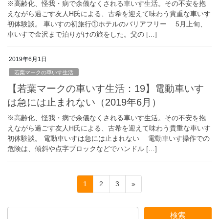
※高齢化、怪我・病で余儀なくされる車いす生活。その不安を抱
えながら過ごす友人H氏による、古希を迎えて味わう貴重な車いす
初体験談。 車いすの初旅行①ホテルのバリアフリー 5月上旬、
車いすで金沢まで泊りがけの旅をした。父の […]
2019年6月1日
若葉マークの車いす生活
【若葉マークの車いす生活：19】電動車いす
は急には止まれない（2019年6月）
※高齢化、怪我・病で余儀なくされる車いす生活。その不安を抱
えながら過ごす友人H氏による、古希を迎えて味わう貴重な車いす
初体験談。 電動車いすは急には止まれない 電動車いす操作での
危険は、傾斜や点字ブロックなどでハンドル […]
投
固
固
固
1
2
3
»
稿
定
定
定
ペ
ペ
ペ
の
ー
ー
ー