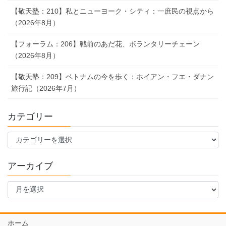
【敬天塾：210】私とニューヨーク・シティ：一庶民の視点から
（2026年8月）
【フォーラム：206】戦前のあだ花、ボランタリーチェーン
（2026年8月）
【敬天塾：209】ベトナムの今を歩く：ホイアン・フエ・ダナン
旅行記（2026年7月）
カテゴリー
カ
テ
ゴ
アーカイブ
リ
ー
ア
ー
カ
イ
ホーム
ブ