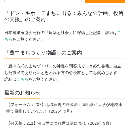
ペ
ジ
ジ
ジ
ー
「ドン・キホーテまちに出る：みんなの計画、役所
ジ
の支援」のご案内
送
日本建築家協会発行の『建築と社会』に寄稿した記事。詳細は
こ
り
ちら
をご覧ください。
『豊中まちづくり物語』のご案内
「豊中方式のまちづくり」の神髄を問答式でまとめた書籍。自立
した市民でありたいと思われる方の必読書としてお奨めします。
詳細は
こちら
をご覧ください。
最新のお知らせ
【フォーラム：207】地域連携の呼吸法：岡山商科大学が地域連
携で目指していること（2026年9月）
【敬天塾：211】法は世につれ世は法につれ（2026年9月）