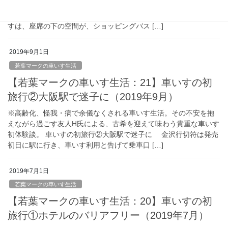
えながら過ごす友人H氏による、古希を迎えて味わう貴重な車いす
初体験談。 買い物でコミュニケーション 今乗っている電動車い
すは、座席の下の空間が、ショッピングバス […]
2019年9月1日
若葉マークの車いす生活
【若葉マークの車いす生活：21】車いすの初
旅行②大阪駅で迷子に（2019年9月）
※高齢化、怪我・病で余儀なくされる車いす生活。その不安を抱
えながら過ごす友人H氏による、古希を迎えて味わう貴重な車いす
初体験談。 車いすの初旅行②大阪駅で迷子に 金沢行切符は発売
初日に駅に行き、車いす利用と告げて乗車口 […]
2019年7月1日
若葉マークの車いす生活
【若葉マークの車いす生活：20】車いすの初
旅行①ホテルのバリアフリー（2019年7月）