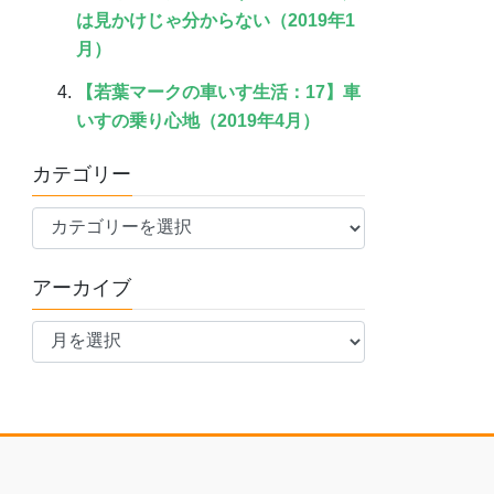
は見かけじゃ分からない（2019年1
月）
【若葉マークの車いす生活：17】車
いすの乗り心地（2019年4月）
カテゴリー
カ
テ
ゴ
アーカイブ
リ
ア
ー
ー
カ
イ
ブ