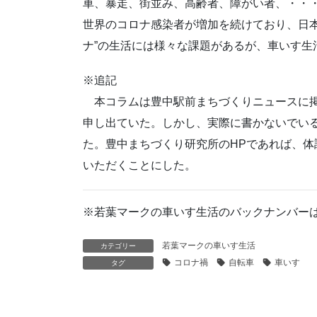
車、暴走、街並み、高齢者、障がい者、・・
世界のコロナ感染者が増加を続けており、日本
ナ”の生活には様々な課題があるが、車いす生
※追記
本コラムは豊中駅前まちづくりニュースに掲
申し出ていた。しかし、実際に書かないでい
た。豊中まちづくり研究所のHPであれば、
いただくことにした。
※若葉マークの車いす生活のバックナンバー
若葉マークの車いす生活
カテゴリー
コロナ禍
自転車
車いす
タグ