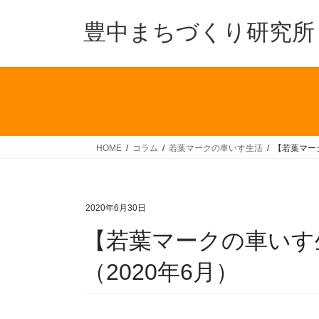
コ
ナ
ン
ビ
豊中まちづくり研究所
テ
ゲ
ン
ー
ツ
シ
へ
ョ
ス
ン
キ
に
ッ
移
HOME
コラム
若葉マークの車いす生活
【若葉マー
プ
動
2020年6月30日
【若葉マークの車いす
（2020年6月）