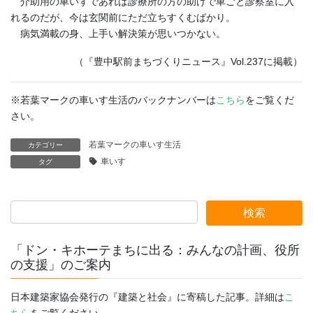
介助用の車いすであれば診療所の方の助けで車ごと診察室に入
れるのだが、今は玄関前にただ立ちすくむばかり。
病気満載の身、上手い解決策が思いつかない。
（『豊中駅前まちづくりニュース』Vol.237に掲載）
※若葉マークの車いす生活のバックナンバーは
こちら
をご覧くだ
さい。
若葉マークの車いす生活
カテゴリー
車いす
タグ
「ドン・キホーテまちに出る：みんなの計画、役所
の支援」のご案内
日本建築家協会発行の『建築と社会』に寄稿した記事。詳細は
こ
ちら
をご覧ください。