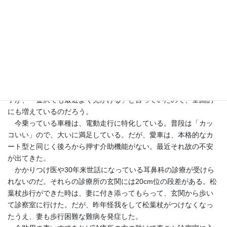
初体験談。
ダンディは介助を阻む
最近街角で電動車いすの方をよく見かける。自分が乗り始めて
意識するようになったためかと思っていたが、年始に帰省した息
子が、「金沢でも最近よく見かける」と言っていたので、全国的
にも増えているのだろう。
今乗っている車種は、電動走行に特化している。普段は「カッ
コいい」ので、大いに満足している。だが、愛車は、本格的なカ
ート型と同じく後ろから押す介助機能がない。最近それ故の不安
が出てきた。
かかりつけ医や30年来世話になっている耳鼻科の診療が受けら
れないのだ。それらの診療所の玄関には20cm位の段差がある。松
葉杖歩行ができた時は、妻に付き添ってもらって、玄関から歩い
て診察室に行けた。だが、昨年怪我をして松葉杖がつけなくなっ
たうえ、妻も歩行困難な難病を発症した。