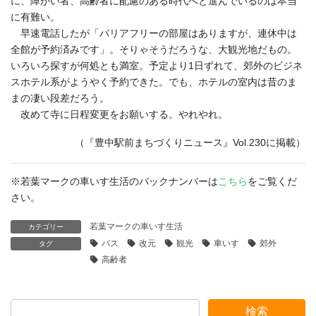
に、障がい者、高齢者に配慮のある時代へと進んでいるのは本当
に有難い。
早速電話したが「バリアフリーの部屋はありますが、連休中は
全館が予約済みです」。そりゃそうだろうな、大観光地だもの。
いろいろ探すが何処とも満室。予定より1日ずれて、郊外のビジネ
スホテル系がようやく予約できた。でも、ホテルの室内は昔のま
まの凄い段差だろう。
改めて寺に日程変更をお願いする。やれやれ。
（『豊中駅前まちづくりニュース』Vol.230に掲載）
※若葉マークの車いす生活のバックナンバーは
こちら
をご覧くだ
さい。
若葉マークの車いす生活
カテゴリー
バス
改元
観光
車いす
郊外
タグ
高齢者