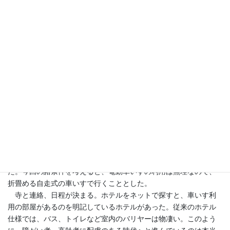
初体験談。
車いすの初旅行①ホテルのバリアフ
リー
5月上旬、車いすで金沢まで泊りがけの旅をした。父の37回忌に
あたり、丁度、息子が金沢に赴任中で、孫に我が家の墓と寺での
本格的な（？）法要を見せる機会だ。それに加え、妻が進行性の
難病と判明し、夫婦で遠方に行けるのも今のうちなので、改元狂
騒10連休のど真ん中だが決行した。
都合上、行きはJRサンダーバード、帰りは息子の車、となっ
た。今回の諸条件を考えると、電動車いすの利用は無理なので、
折畳める自走式の車いすで行くこととした。
寺と連絡、日程が決まる。ホテルをネットで探すと、車いす利
用の部屋があるのを明記しているホテルがあった。従来のホテル
仕様では、バス、トイレなど室内のバリヤーは物凄い。このよう