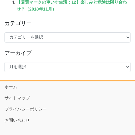
【若葉マークの車いす生活：12】楽しみと危険は隣り合わ
せ？（2018年11月）
カテゴリー
カ
テ
ゴ
アーカイブ
リ
ー
ア
ー
カ
イ
ホーム
ブ
サイトマップ
プライバシーポリシー
お問い合わせ