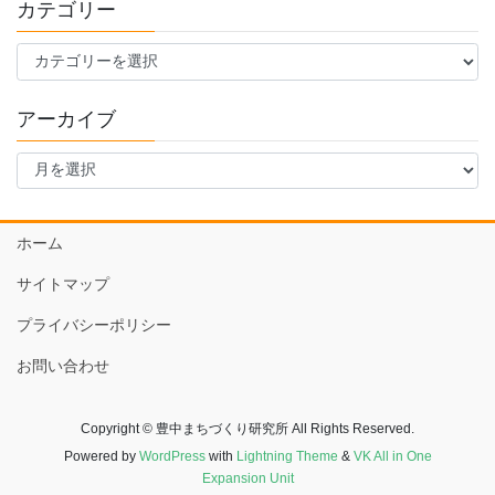
カテゴリー
カ
テ
ゴ
アーカイブ
リ
ー
ア
ー
カ
イ
ホーム
ブ
サイトマップ
プライバシーポリシー
お問い合わせ
Copyright © 豊中まちづくり研究所 All Rights Reserved.
Powered by
WordPress
with
Lightning Theme
&
VK All in One
Expansion Unit