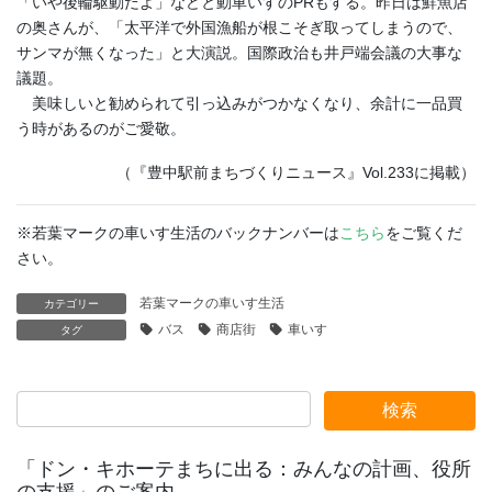
「いや後輪駆動だよ」などと動車いすのPRもする。昨日は鮮魚店
の奥さんが、「太平洋で外国漁船が根こそぎ取ってしまうので、
サンマが無くなった」と大演説。国際政治も井戸端会議の大事な
議題。
美味しいと勧められて引っ込みがつかなくなり、余計に一品買
う時があるのがご愛敬。
（『豊中駅前まちづくりニュース』Vol.233に掲載）
※若葉マークの車いす生活のバックナンバーは
こちら
をご覧くだ
さい。
若葉マークの車いす生活
カテゴリー
バス
商店街
車いす
タグ
「ドン・キホーテまちに出る：みんなの計画、役所
の支援」のご案内