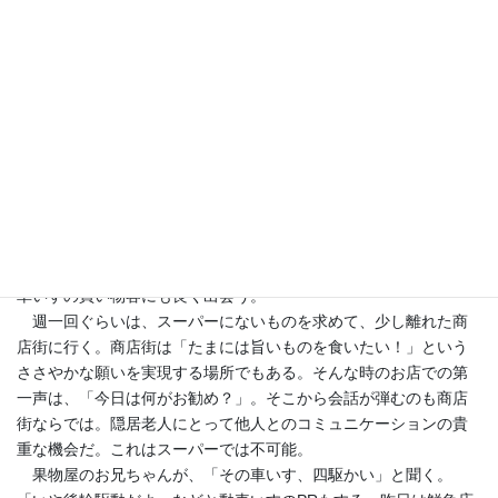
初体験談。
買い物でコミュニケーション
今乗っている電動車いすは、座席の下の空間が、ショッピング
バスケットとなっている。外見上は目立たず、かなりの物が収納
できる。荷物を持ちにくい車いす搭乗者には大変便利だ。これが
あるので、最近買い物によく行く。大抵は近くのスーパーだ。そ
の店は店の通路が広く車いすで動きやすい。これは助かる。他の
車いすの買い物客にも良く出会う。
週一回ぐらいは、スーパーにないものを求めて、少し離れた商
店街に行く。商店街は「たまには旨いものを食いたい！」という
ささやかな願いを実現する場所でもある。そんな時のお店での第
一声は、「今日は何がお勧め？」。そこから会話が弾むのも商店
街ならでは。隠居老人にとって他人とのコミュニケーションの貴
重な機会だ。これはスーパーでは不可能。
果物屋のお兄ちゃんが、「その車いす、四駆かい」と聞く。