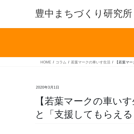
コ
ナ
ン
ビ
豊中まちづくり研究所
テ
ゲ
ン
ー
ツ
シ
へ
ョ
ス
ン
キ
に
ッ
移
HOME
コラム
若葉マークの車いす生活
【若葉マー
プ
動
2020年3月1日
【若葉マークの車いす
と「支援してもらえるこ