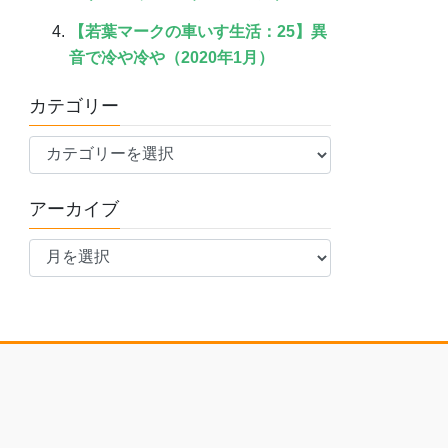
【若葉マークの車いす生活：25】異
音で冷や冷や（2020年1月）
カテゴリー
カ
テ
ゴ
アーカイブ
リ
ア
ー
ー
カ
イ
ブ