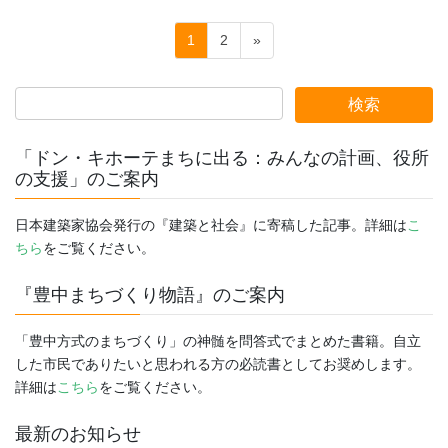
投
固
固
1
2
»
稿
定
定
ペ
ペ
の
ー
ー
ペ
ジ
ジ
ー
「ドン・キホーテまちに出る：みんなの計画、役所
ジ
の支援」のご案内
送
日本建築家協会発行の『建築と社会』に寄稿した記事。詳細は
こ
り
ちら
をご覧ください。
『豊中まちづくり物語』のご案内
「豊中方式のまちづくり」の神髄を問答式でまとめた書籍。自立
した市民でありたいと思われる方の必読書としてお奨めします。
詳細は
こちら
をご覧ください。
最新のお知らせ