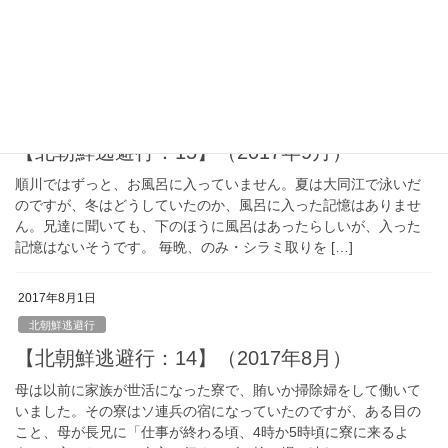
した。ここで、一晩か二晩止められましたが、空き家になった旭
硝子の社宅一帯は朝鮮人に荒らされていて、戻って […]
2017年9月1日
北朝鮮逃避行
【北朝鮮逃避行：15】（2017年9月）
順川ではずっと、お風呂に入っていません。夏は大同江で泳いだ
のですが、冬はどうしていたのか、風呂に入った記憶はありませ
ん。兄達に聞いても、下のほうに風呂はあったらしいが、入った
記憶はないそうです。 毎晩、のみ・シラミ取りを […]
2017年8月1日
北朝鮮逃避行
【北朝鮮逃避行：14】（2017年8月）
母は以前に家族が世活になった寮で、賄いか掃除婦をして働いて
いました。その寮はソ連兵の宿になっていたのですが、ある目の
こと、母が長兄に「仕事が終わる頃、4時か5時頃に寮に来るよ