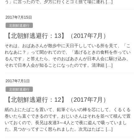
う」に言ったので、夕方に行くとゴミ捨て場に連れ […]
2017年7月15日
北朝鮮逃避行
【北朝鮮逃避行：13】（2017年7月）
それは、おばあさんが散歩中に天日干ししている所を見て、「こ
れなあに？」って聞かれてので、「逃げるときの食料を作ってい
るんです」と答えたら、そのおばあさんが日本人会に駆け込み、
それで日本人会が知ることになったのです。清津組 […]
2017年7月1日
北朝鮮逃避行
【北朝鮮逃避行：12】（2017年7月）
紙の上にたばこを置いて、鉛筆ぐらいの棒を芯にして、くるくる
巻いたら直ぐできるのです。おじいさんはそれを並べて積んで置
いておくので、長兄は友達3～4人とで夜に盗んで吸っていまし
た。見つかってすごく怒られました。次兄はたばこ […]