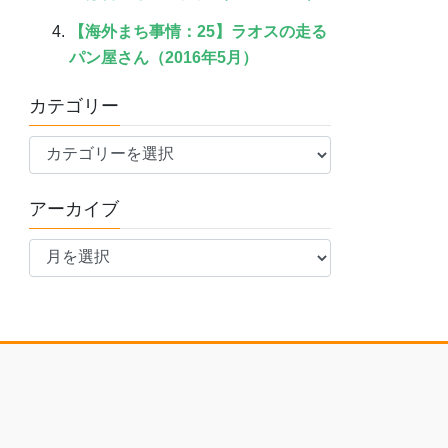
【海外まち事情：25】ラオスの走る
パン屋さん（2016年5月）
カテゴリー
カ
テ
ゴ
アーカイブ
リ
ア
ー
ー
カ
イ
ブ