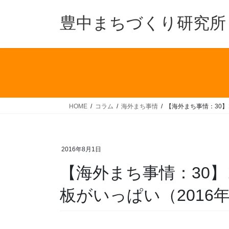
コ
ナ
ン
ビ
豊中まちづくり研究所
テ
ゲ
ン
ー
ツ
シ
へ
ョ
ス
ン
キ
に
ッ
移
HOME
コラム
海外まち事情
【海外まち事情：30】
プ
動
2016年8月1日
【海外まち事情：30
板がいっぱい（2016