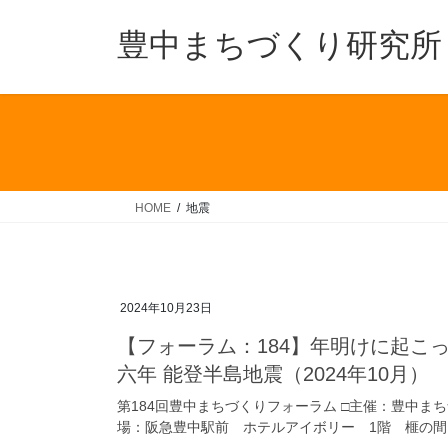
コ
ナ
ン
ビ
豊中まちづくり研究所
テ
ゲ
ン
ー
ツ
シ
へ
ョ
ス
ン
キ
に
ッ
移
HOME
地震
プ
動
2024年10月23日
【フォーラム：184】年明けに起こ
六年 能登半島地震（2024年10月）
第184回豊中まちづくりフォーラム □主催：豊中まちづく
場：阪急豊中駅前 ホテルアイボリー 1階 榧の間 □会