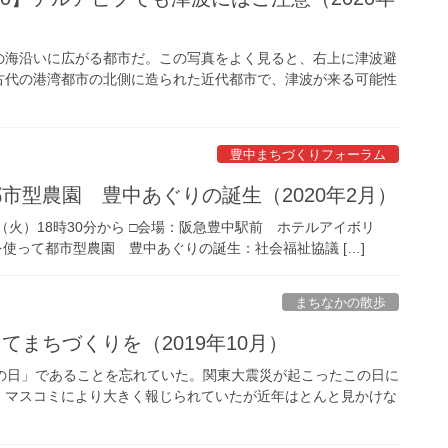
の海沿いに広がる都市だ。この写真をよく見ると、右上に津波避
古代の港湾都市の北側に造られた近代都市で、津波が来る可能性
豊中まちづくりフォーラム
市型農園 豊中あぐりの誕生（2020年2月）
日（火）18時30分から □会場：阪急豊中駅前 ホテルアイボリ
地を使って都市型農園 豊中あぐりの誕生：社会福祉協議 […]
まちなかの散歩
てまちづくりを（2019年10月）
の日」であることを忘れていた。関東大震災が起こったこの日に
、マスコミにより大きく報じられていたが近年はとんと見かけな