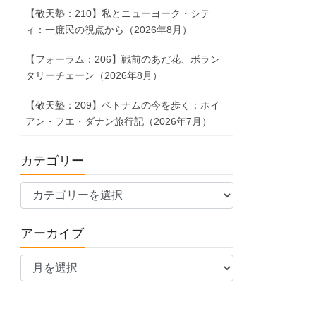
【敬天塾：210】私とニューヨーク・シテ
ィ：一庶民の視点から（2026年8月）
【フォーラム：206】戦前のあだ花、ボラン
タリーチェーン（2026年8月）
【敬天塾：209】ベトナムの今を歩く：ホイ
アン・フエ・ダナン旅行記（2026年7月）
カテゴリー
カ
テ
ゴ
アーカイブ
リ
ア
ー
ー
カ
イ