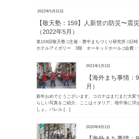
2022年5月31日
【敬天塾：159】人新世の防災〜震
（2022年5月）
第159回敬天塾 □主催：豊中まちづくり研究所 □日時
ホテルアイボリー 3階 オーキッドホール □会費：1,
2021年1月1日
【海外まち事情：9
月）
新年おめでとうございます。コロナはまだまだ大変
らしい写真をご紹介。ここはイタリア、地中海に浮
しょ。パレル […]
2020年9月1日
【海外まち事情：9