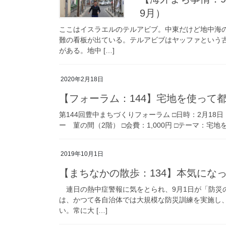
9月）
ここはイスラエルのテルアビブ。中東だけど地中海
難の看板が出ている。テルアビブはヤッファという
がある。地中 […]
2020年2月18日
【フォーラム：144】宅地を使って都
第144回豊中まちづくりフォーラム □日時：2月18
ー 菫の間（2階） □会費：1,000円 □テーマ：宅
2019年10月1日
【まちなかの散歩：134】本気になっ
連日の熱中症警報に気をとられ、9月1日が「防災
は、かつて各自治体では大規模な防災訓練を実施し
い。常に大 […]