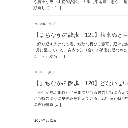
う貴重な車いす初体験談。 大阪北部地震に思う 
頻発してい […]
2018年9月1日
【まちなかの散歩：121】秋来ぬと目
繰り返す大きな地震、危険な長びく豪雨、延々と続
9月に至っている。身内や知り合いが被害に遭われ
ュース』がお […]
2018年8月1日
【まちなかの散歩：120】どないせい
開催が危ぶまれた七夕まつりも市民の期待に応えて
とも嘘のように夏休みを迎えている。23年前の阪神
に先行投資 […]
2017年5月1日