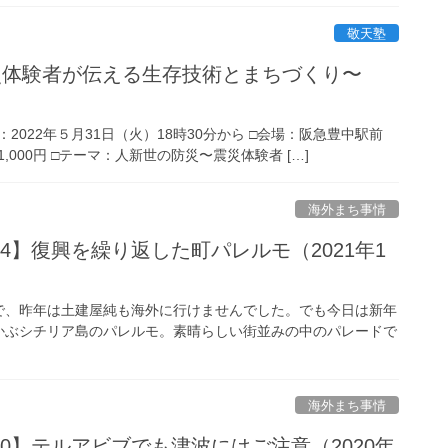
敬天塾
災体験者が伝える生存技術とまちづくり〜
：2022年５月31日（火）18時30分から □会場：阪急豊中駅前
000円 □テーマ：人新世の防災〜震災体験者 […]
海外まち事情
4】復興を繰り返した町パレルモ（2021年1
で、昨年は土建屋純も海外に行けませんでした。でも今日は新年
かぶシチリア島のパレルモ。素晴らしい街並みの中のパレードで
海外まち事情
0】テルアビブでも津波にはご注意（2020年