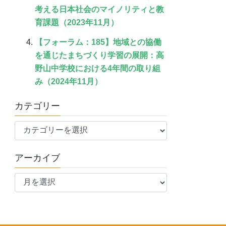
考える日本社会のマイノリティと教
育課題（2023年11月）
【フォーラム：185】地域との協働
を通じたまちづくり学習の展開：高
野山中学校における4年間の取り組
み（2024年11月）
カテゴリー
カ
テ
ゴ
アーカイブ
リ
ア
ー
ー
カ
イ
ブ