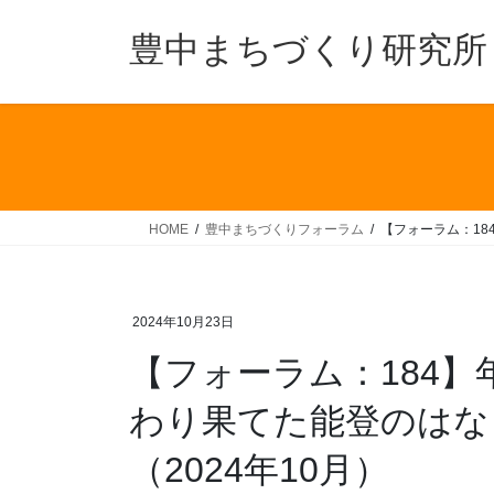
コ
ナ
ン
ビ
豊中まちづくり研究所
テ
ゲ
ン
ー
ツ
シ
へ
ョ
ス
ン
キ
に
ッ
移
HOME
豊中まちづくりフォーラム
【フォーラム：18
プ
動
2024年10月23日
【フォーラム：184
わり果てた能登のはな
（2024年10月）