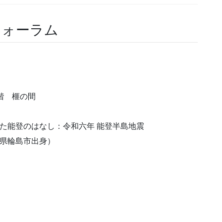
フォーラム
階 榧の間
た能登のはなし：令和六年 能登半島地震
川県輪島市出身）