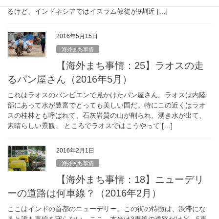
なんですな。ほらスカーフの女性がたくさん。セクハラ対策もあ
るけど、インドネシアではイスラム教徒が9割近 […]
2016年5月15日
海外まち事情
【海外まち事情：25】ラオスの走
るパン屋さん（2016年5月）
これはラオスのバンビエンで見かけたパン屋さん。ラオスは内陸
部にあって水が豊富でとっても美しい国だ。特にこの近くはラオ
スの桂林とも呼ばれて、石灰岩質の山が削られ、湧き水が出て、
素晴らしい景観。 ところでラオスではこうやって […]
2016年2月1日
海外まち事情
【海外まち事情：18】ニューデリ
ーの道路は何車線？（2016年2月）
ここはインドの首都のニューデリー。この街の特徴は、渋滞にな