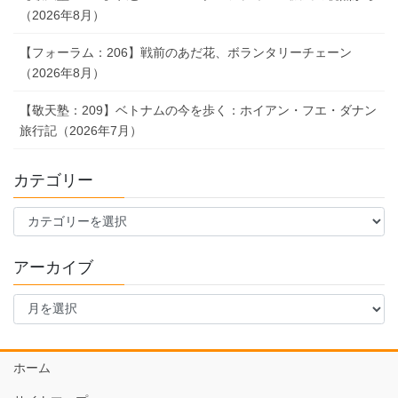
（2026年8月）
【フォーラム：206】戦前のあだ花、ボランタリーチェーン
（2026年8月）
【敬天塾：209】ベトナムの今を歩く：ホイアン・フエ・ダナン
旅行記（2026年7月）
カテゴリー
カ
テ
ゴ
アーカイブ
リ
ー
ア
ー
カ
イ
ホーム
ブ