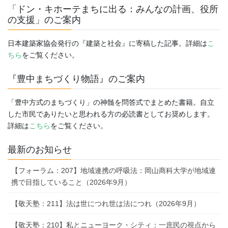
ー
「ドン・キホーテまちに出る：みんなの計画、役所
ジ
の支援」のご案内
送
日本建築家協会発行の『建築と社会』に寄稿した記事。詳細は
こ
り
ちら
をご覧ください。
『豊中まちづくり物語』のご案内
「豊中方式のまちづくり」の神髄を問答式でまとめた書籍。自立
した市民でありたいと思われる方の必読書としてお奨めします。
詳細は
こちら
をご覧ください。
最新のお知らせ
【フォーラム：207】地域連携の呼吸法：岡山商科大学が地域連
携で目指していること（2026年9月）
【敬天塾：211】法は世につれ世は法につれ（2026年9月）
【敬天塾：210】私とニューヨーク・シティ：一庶民の視点から