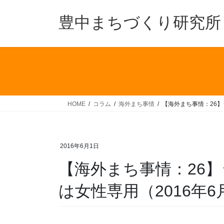
コ
ナ
ン
ビ
豊中まちづくり研究所
テ
ゲ
ン
ー
ツ
シ
へ
ョ
ス
ン
キ
に
ッ
移
HOME
コラム
海外まち事情
【海外まち事情：26】
プ
動
2016年6月1日
【海外まち事情：26
は女性専用（2016年6