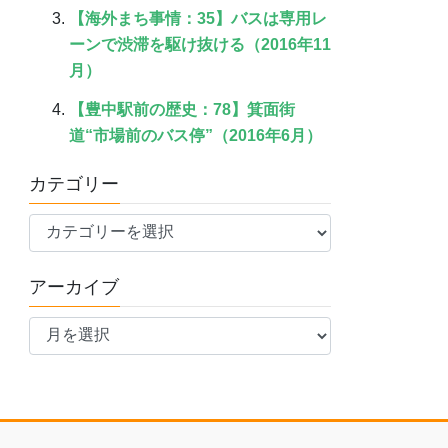
【海外まち事情：35】バスは専用レ
ーンで渋滞を駆け抜ける（2016年11
月）
【豊中駅前の歴史：78】箕面街
道“市場前のバス停”（2016年6月）
カテゴリー
カ
テ
ゴ
アーカイブ
リ
ア
ー
ー
カ
イ
ブ