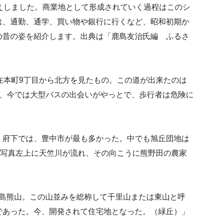
えしました。商業地として形成されていく過程はこのシ
は、通勤、通学、買い物や銀行に行くなど、昭和初期か
の昔の姿を紹介します。出典は「鹿島友治氏編 ふるさ
在本町9丁目から北方を見たもの。この道が出来たのは
が、今では大型バスの出会いがやっとで、歩行者は危険に
く府下では、豊中市が最も多かった。中でも旭丘団地は
。写真左上に天竺川が流れ、その向こうに熊野田の農家
る島熊山。この山並みを総称して千里山または東山と呼
であった。今、開発されて住宅地となった。（緑丘）」