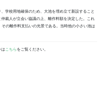
り、学校用地確保のため、大池を埋め立て新設すること
と仲裁人が立会い協議の上、離作料額を決定した。これ
、その離作料支払いの光景である。当時他の小さい池は
ーは
こちら
をご覧ください。