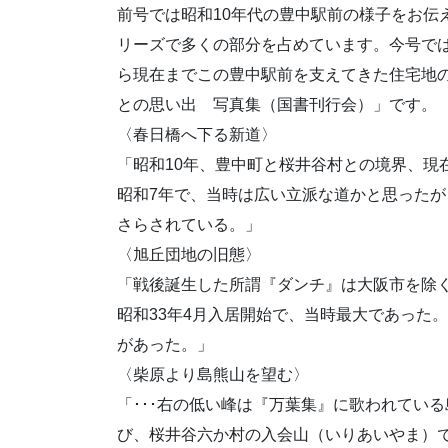
前号では昭和10年代の豊中駅前の様子をお伝
リーズで多くの部分を占めています。今号で
ら現在までこの豊中駅前を支えてきた住宅地
との思い出 写真集（国書刊行会）」です。
〈春日橋へ下る新道〉
「昭和10年、豊中町と桜井谷村との境界、現
昭和7年で、当時は広い立派な道かと思った
さらされている。」
〈旭丘団地の旧態〉
「戦後誕生した所謂『ダンチ』は大阪市を除
昭和33年4月入居開始で、当時最大であった
があった。」
〈柴原より島熊山を望む〉
「･･･右の低い峰は『万葉集』に歌われてい
び、桜井谷六か村の入会山（いりあいやま）