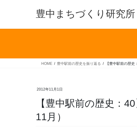
コ
ナ
ン
ビ
豊中まちづくり研究所
テ
ゲ
ン
ー
ツ
シ
へ
ョ
ス
ン
キ
に
ッ
移
HOME
豊中駅前の歴史を振り返る
【豊中駅前の歴史：4
プ
動
2012年11月1日
【豊中駅前の歴史：40】
11月）