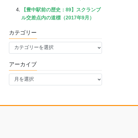
【豊中駅前の歴史：89】スクランブ
ル交差点内の道標（2017年9月）
カテゴリー
カ
テ
ゴ
アーカイブ
リ
ア
ー
ー
カ
イ
ブ