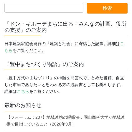
ペ
ペ
ペ
ペ
の
ー
ー
ー
ー
ペ
ジ
ジ
ジ
ジ
ー
「ドン・キホーテまちに出る：みんなの計画、役所
ジ
の支援」のご案内
送
日本建築家協会発行の『建築と社会』に寄稿した記事。詳細は
こ
り
ちら
をご覧ください。
『豊中まちづくり物語』のご案内
「豊中方式のまちづくり」の神髄を問答式でまとめた書籍。自立
した市民でありたいと思われる方の必読書としてお奨めします。
詳細は
こちら
をご覧ください。
最新のお知らせ
【フォーラム：207】地域連携の呼吸法：岡山商科大学が地域連
携で目指していること（2026年9月）