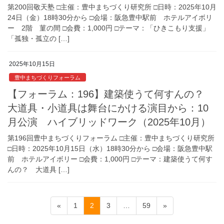
第200回敬天塾 □主催：豊中まちづくり研究所 □日時：2025年10月
24日（金）18時30分から □会場：阪急豊中駅前 ホテルアイボリ
ー 2階 菫の間 □会費：1,000円 □テーマ：「ひきこもり支援」
「孤独・孤立の […]
2025年10月15日
豊中まちづくりフォーラム
【フォーラム：196】建築使うて何すんの？
大道具・小道具は舞台にかける演目から：10
月公演 ハイブリッドワーク（2025年10月）
第196回豊中まちづくりフォーラム □主催：豊中まちづくり研究所
□日時：2025年10月15日（水）18時30分から □会場：阪急豊中駅
前 ホテルアイボリー □会費：1,000円 □テーマ：建築使うて何す
んの？ 大道具 […]
投
固
固
固
固
«
1
2
3
…
59
»
稿
定
定
定
定