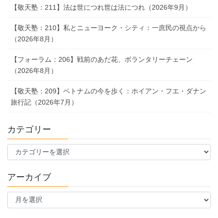
【敬天塾：211】法は世につれ世は法につれ（2026年9月）
【敬天塾：210】私とニューヨーク・シティ：一庶民の視点から
（2026年8月）
【フォーラム：206】戦前のあだ花、ボランタリーチェーン
（2026年8月）
【敬天塾：209】ベトナムの今を歩く：ホイアン・フエ・ダナン
旅行記（2026年7月）
カテゴリー
カ
テ
ゴ
アーカイブ
リ
ー
ア
ー
カ