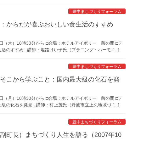
豊中まちづくりフォーラム
の：からだが喜ぶおいしい食生活のすすめ
9日（木）18時30分から □会場：ホテルアイボリー 茜の間 □テ
のすすめ □講師：塩路けい子氏（プラニング・ハーモ […]
豊中まちづくりフォーラム
とそこから学ぶこと：国内最大級の化石を発
1日（月）18時30分から □会場：ホテルアイボリー 茜の間 □テ
の化石を発見 □講師：村上茂氏（丹波市立上久地域づ […]
豊中まちづくりフォーラム
町長）まちづくり人生を語る（2007年10