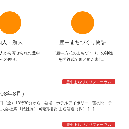
知人・游人
豊中まちづくり物語
人から寄せられた豊中
「豊中方式のまちづくり」の神髄
への便り。
を問答式でまとめた書籍。
豊中まちづくりフォーラム
08年8月）
2日（金）18時30分から □会場：ホテルアイボリー 茜の間 □テ
会社第11代社長） ■講演概要 山名酒造（株） […]
豊中まちづくりフォーラム