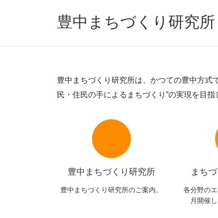
コ
ナ
ン
ビ
豊中まちづくり研究所
テ
ゲ
ン
ー
ツ
シ
へ
ョ
ス
ン
豊中まちづくり研究所は、かつての豊中方式で
キ
に
民・住民の手によるまちづくり”の実現を目指
ッ
移
プ
動
豊中まちづくり研究所
まちづ
豊中まちづくり研究所のご案内。
各分野のエ
月開催し