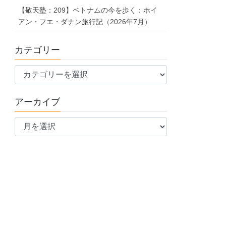
【敬天塾：209】ベトナムの今を歩く：ホイ
アン・フエ・ダナン旅行記（2026年7月）
カテゴリー
カ
テ
ゴ
アーカイブ
リ
ア
ー
ー
カ
イ
ブ