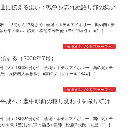
後世に伝える集い：戦争を忘れぬ語り部の集い
5日 13時から17時まで □会場：ホテルアイボリー 楓の間 □テ
部の集い □講師：松浦幸雄氏他（豊中市在住） ■ […]
豊中まちづくりフォーラム
する（2008年7月）
5日（火）18時30分から □会場：ホテルアイボリー 茜の間 □テ
元阪南大学教授） ■講師プロフィール 1944 […]
豊中まちづくりフォーラム
ら平成へ：豊中駅前の移り変わりを撮り続け
2日（木）18時30分から □会場：ホテルアイボリー 茜の間 □テ
を撮り続けた写真と語る □講師：松浦幸夫氏（元豊中 […]