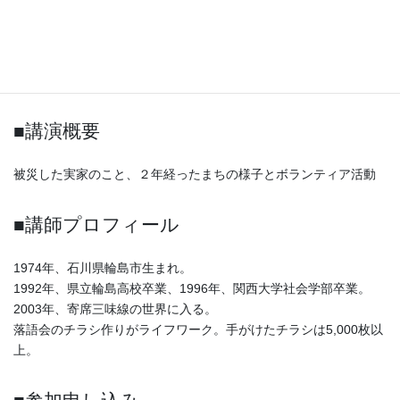
□会場：阪急豊中駅前 ホテルアイボリー 2階 菫の間
□会費：1,000円
□テーマ：能登のはなし、その後
□講師： 豊田公美子氏（寄席三味線奏者・石川県輪島市出身）
■講演概要
被災した実家のこと、２年経ったまちの様子とボランティア活動
■講師プロフィール
1974年、石川県輪島市生まれ。
1992年、県立輪島高校卒業、1996年、関西大学社会学部卒業。
2003年、寄席三味線の世界に入る。
落語会のチラシ作りがライフワーク。手がけたチラシは5,000枚以
上。