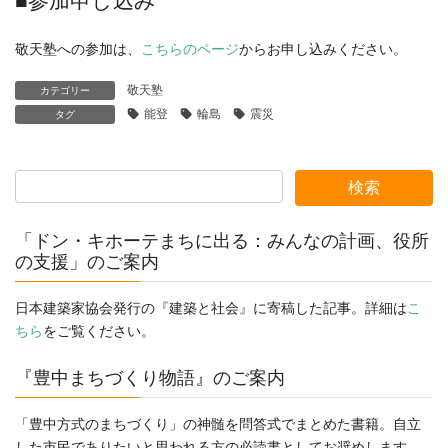
■参加申し込み
敬天塾への参加は、
こちらのページ
からお申し込みください。
敬天塾
カテゴリー
能登
輪島
震災
タグ
「ドン・キホーテまちに出る：みんなの計画、役所
の支援」のご案内
日本建築家協会発行の『建築と社会』に寄稿した記事。詳細は
こ
ちら
をご覧ください。
『豊中まちづくり物語』のご案内
「豊中方式のまちづくり」の神髄を問答式でまとめた書籍。自立
した市民でありたいと思われる方の必読書としてお奨めします。