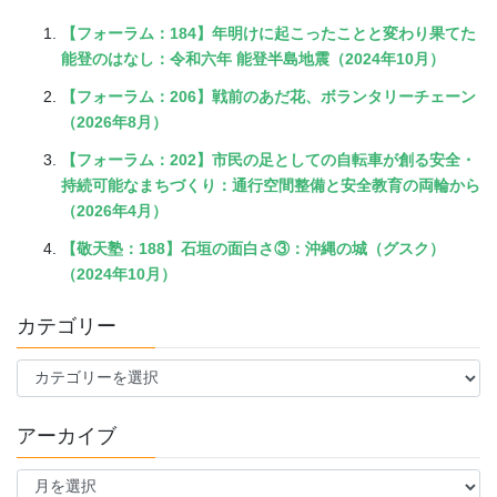
【フォーラム：184】年明けに起こったことと変わり果てた
能登のはなし：令和六年 能登半島地震（2024年10月）
【フォーラム：206】戦前のあだ花、ボランタリーチェーン
（2026年8月）
【フォーラム：202】市民の足としての自転車が創る安全・
持続可能なまちづくり：通行空間整備と安全教育の両輪から
（2026年4月）
【敬天塾：188】石垣の面白さ③：沖縄の城（グスク）
（2024年10月）
カテゴリー
カ
テ
ゴ
アーカイブ
リ
ー
ア
ー