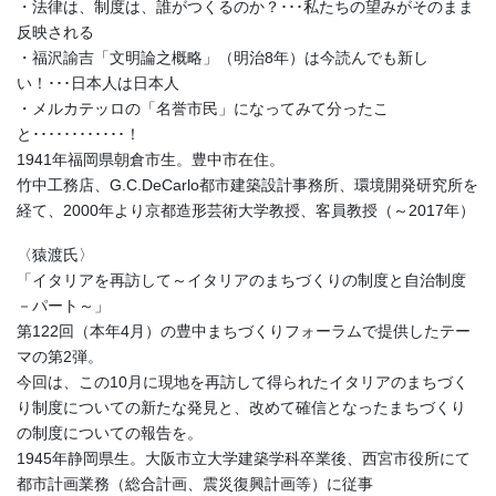
・法律は、制度は、誰がつくるのか？･･･私たちの望みがそのまま
反映される
・福沢諭吉「文明論之概略」（明治8年）は今読んでも新し
い！･･･日本人は日本人
・メルカテッロの「名誉市民」になってみて分ったこ
と････････････！
1941年福岡県朝倉市生。豊中市在住。
竹中工務店、G.C.DeCarlo都市建築設計事務所、環境開発研究所を
経て、2000年より京都造形芸術大学教授、客員教授（～2017年）
〈猿渡氏〉
「イタリアを再訪して～イタリアのまちづくりの制度と自治制度
－パート～」
第122回（本年4月）の豊中まちづくりフォーラムで提供したテー
マの第2弾。
今回は、この10月に現地を再訪して得られたイタリアのまちづく
り制度についての新たな発見と、改めて確信となったまちづくり
の制度についての報告を。
1945年静岡県生。大阪市立大学建築学科卒業後、西宮市役所にて
都市計画業務（総合計画、震災復興計画等）に従事