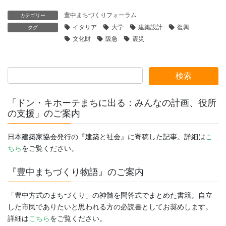
豊中まちづくりフォーラム
カテゴリー
イタリア
大学
建築設計
復興
タグ
文化財
阪急
震災
「ドン・キホーテまちに出る：みんなの計画、役所
の支援」のご案内
日本建築家協会発行の『建築と社会』に寄稿した記事。詳細は
こ
ちら
をご覧ください。
『豊中まちづくり物語』のご案内
「豊中方式のまちづくり」の神髄を問答式でまとめた書籍。自立
した市民でありたいと思われる方の必読書としてお奨めします。
詳細は
こちら
をご覧ください。