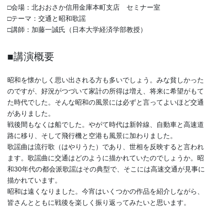
□会場：北おおさか信用金庫本町支店 セミナー室
□テーマ：交通と昭和歌謡
□講師：加藤一誠氏（日本大学経済学部教授）
■講演概要
昭和を懐かしく思い出される方も多いでしょう。みな貧しかった
のですが、好況がつづいて家計の所得は増え、将来に希望がもて
た時代でした。そんな昭和の風景には必ずと言ってよいほど交通
がありました。
戦後間もなくは船でした。やがて時代は新幹線、自動車と高速道
路に移り、そして飛行機と空港も風景に加わりました。
歌謡曲は流行歌（はやりうた）であり、世相を反映すると言われ
ます。歌謡曲に交通はどのように描かれていたのでしょうか。昭
和30年代の都会派歌謡はその典型で、そこには高速交通が見事に
描かれています。
昭和は遠くなりました。今宵はいくつかの作品を紹介しながら、
皆さんとともに戦後を楽しく振り返ってみたいと思います。