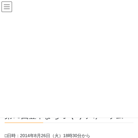
コ
ナ
豊中まちづくり研究所
ン
ビ
テ
ゲ
ン
ー
豊中まちづくりフォーラム
ツ
シ
へ
ョ
ス
ン
HOME
豊中まちづくりフォーラム
キ
に
【フォーラム：78】交通と昭和歌謡（2014年8月
ッ
移
プ
動
2014年8月26日
豊中まちづくりフォーラム
【フォーラム：78】交通と昭和歌
謡（2014年8月
第78回豊中まちづくりフォーラム
□日時：2014年8月26日（火）18時30分から