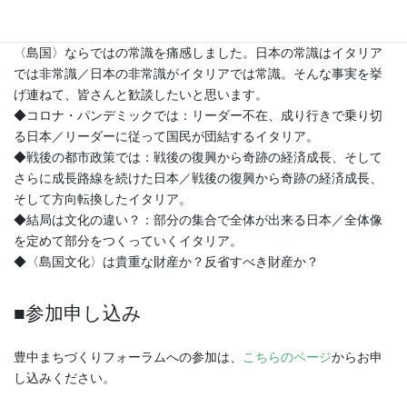
この間に2度、イタリア―日本を往復しました。コロナに対する国
の対応、国民の対応、両国の違いを経験しました。改めて日本の
〈島国〉ならではの常識を痛感しました。日本の常識はイタリア
では非常識／日本の非常識がイタリアでは常識。そんな事実を挙
げ連ねて、皆さんと歓談したいと思います。
◆コロナ・パンデミックでは：リーダー不在、成り行きで乗り切
る日本／リーダーに従って国民が団結するイタリア。
◆戦後の都市政策では：戦後の復興から奇跡の経済成長、そして
さらに成長路線を続けた日本／戦後の復興から奇跡の経済成長、
そして方向転換したイタリア。
◆結局は文化の違い？：部分の集合で全体が出来る日本／全体像
を定めて部分をつくっていくイタリア。
◆〈島国文化〉は貴重な財産か？反省すべき財産か？
■参加申し込み
豊中まちづくりフォーラムへの参加は、
こちらのページ
からお申
し込みください。