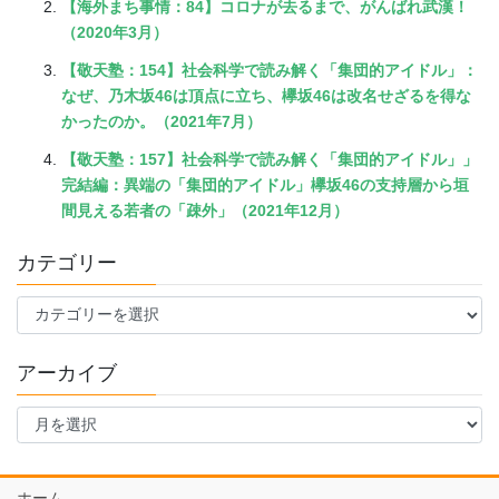
【海外まち事情：84】コロナが去るまで、がんばれ武漢！
（2020年3月）
【敬天塾：154】社会科学で読み解く「集団的アイドル」：
なぜ、乃木坂46は頂点に立ち、欅坂46は改名せざるを得な
かったのか。（2021年7月）
【敬天塾：157】社会科学で読み解く「集団的アイドル」」
完結編：異端の「集団的アイドル」欅坂46の支持層から垣
間見える若者の「疎外」（2021年12月）
カテゴリー
カ
テ
ゴ
アーカイブ
リ
ー
ア
ー
カ
イ
ホーム
ブ