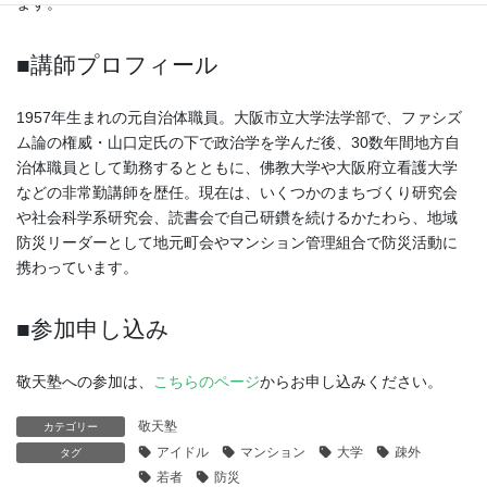
ます。
■講師プロフィール
1957年生まれの元自治体職員。大阪市立大学法学部で、ファシズ
ム論の権威・山口定氏の下で政治学を学んだ後、30数年間地方自
治体職員として勤務するとともに、佛教大学や大阪府立看護大学
などの非常勤講師を歴任。現在は、いくつかのまちづくり研究会
や社会科学系研究会、読書会で自己研鑽を続けるかたわら、地域
防災リーダーとして地元町会やマンション管理組合で防災活動に
携わっています。
■参加申し込み
敬天塾への参加は、
こちらのページ
からお申し込みください。
敬天塾
カテゴリー
アイドル
マンション
大学
疎外
タグ
若者
防災