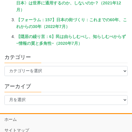
日本〉は世界に通用するのか、しないのか？（2021年12
月）
【フォーラム：157】日本の街づくり：これまでの60年、こ
れからの30年（2022年7月）
【隠居の繰り言：6】民は由らしむべし、知らしむべからず
−情報の質と多角性−（2020年7月）
カテゴリー
カ
テ
ゴ
アーカイブ
リ
ー
ア
ー
カ
イ
ホーム
ブ
サイトマップ