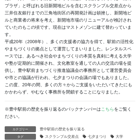
プラザ」と呼ばれる旧新開地ビルを含むスクランブル交差点から
三井住友銀行までの三角地街区の再開発計画は頓挫し、新開地ビ
ルと商業者の将来を考え、新開地市場のリニューアルが検討され
ていたのもこの頃です。現在はマストメゾンに建て替わっていま
す。
平成20年（2008年）、多くの支援者の協力を得て、駅前の活性化
やまちづくりの拠点として運営してまいりました。レンタルスペ
ースでは、あるべき社会やまちづくりの本質を真剣に考える大学
や塾が定期的に開催され、文化教室を通しての人の交流の場を提
供し、豊中駅前まちづくり推進協議会の事務所として運営委員会
や市との協議が行われ、七夕まつりの会議の場でもありました。
この度、20年の間、多くの方々からご支援をいただいてきたにも
かかわらず、やむなく事務所を閉鎖することになりました。
※豊中駅前の歴史を振り返るのバックナンバーは
こちら
をご覧く
ださい。
豊中駅前の歴史を振り返る
カテゴリー
スクランブル交差点
七夕まつり
大学
タグ