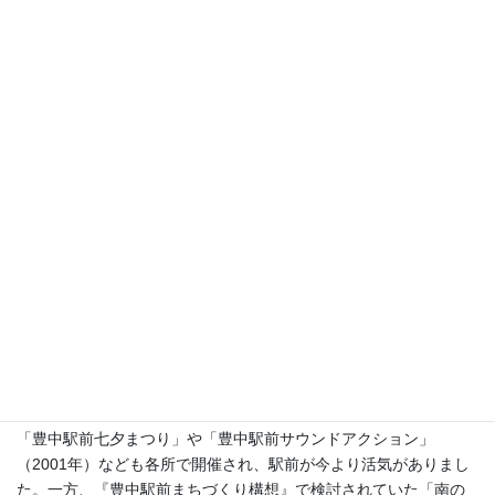
ちの活性化や豊中駅前のまちづくりに役立てたいと考え、家主さ
んのご理解を得て賃貸契約を結び、壁塗り、ペンキ塗り、天井張
りなどの内装工事はまちづくり協議会で活動する仲間や支援者、
まちの方々などの協力ですべて手作りで行いました。
開設当初は名称を「わくわくステーション」とし、物品販売や共
同駐車券の販売などを行い、文化教室・パソコン教室を開催し、
低価格のコピーサービスや商言の少部数のチラシ印刷などをして
いました。その後名称を「工房&CAFE B♭（びーふらっと）」と
変え、手作り作品の展示販売やものづくり教室、音楽を聞きなが
らのカフェなど、駅前から文化を発信する場としてリニューアル
しました。
平成12年は阪急宝塚線の曽根一蛍池間の高架化が完了した年で
す。豊中駅前では「交通社会実験」（本紙VOL.227／2019年4月
号:歴史シリーズ第103回「豊中駅前交通実験」掲載）が実施さ
れ、地域住民と豊中市が協働して、駅前の交通問題の解決のため
協議が頻繁に行われるなど駅前のまちづくりが大きく動いた年で
す。
「豊中駅前七夕まつり」や「豊中駅前サウンドアクション」
（2001年）なども各所で開催され、駅前が今より活気がありまし
た。一方、『豊中駅前まちづくり構想』で検討されていた「南の