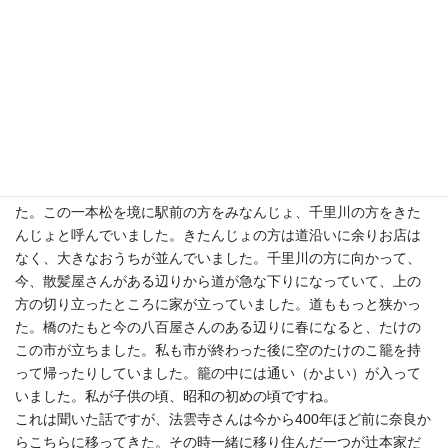
【辻本】お店が今のように並んでいるのではなく、道を挟んで家
や原っぱ、田んぼもありました。道は今よりもっと狭かった。そ
んな中に建材店、煎餅屋、タバコ屋、あんま屋（マッサージ）な
どお店がある、そんな通りでした。今のとんぺいさんの辺りに魚
や野菜のお店、というよりは集荷場みたいになっていて、そこか
ら馴染みのおうちに配達していました。
昔、一本松と謂われた大きな松の木が今の川田薬局と海雲丸との
間にある路地のところに立っていました。以前一本松を切った跡
に石碑が立っていましたが、いつの間にか無くなってしまいまし
た。この一本松を境に駅前の方をみなんじょ、千里川の方をきた
んじょと呼んでいました。きたんじょの方は道沿いに余りお店は
なく、大きなおうちが並んでいました。千里川の方に向かって、
今、散髪屋さんがある辺りから道が急な下りになっていて、上の
方の切り立ったところに家が立っていました。道ももっと狭かっ
た。橋のたもと今の八百屋さんのある辺りに春になると、たけの
この市が立ちました。私も市が終わった後に空のたけのこ籠を持
って帰ったりしていました。籠の中には通い（かよい）が入って
いました。私が子供の頃、昭和の初めの頃ですね。
これは聞いた話ですが、法雲寺さんは今から400年ほど前に奈良か
らこちらに移ってきた。その時一緒に移り住んだ一つが辻本家だ