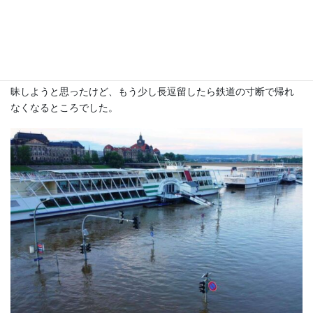
食店も浸水したらしい。大陸の川は長い距離を流れているから、
上流で降った大雨が、何日かして下流で洪水を起こしたりするん
ですよ。日本では雨が止んだら洪水が引くことが多いけど、欧州
や東南アジア、中国などでは、ピーカンなのに洪水が押し寄せて
来ることがあるわけね。ドレスデンはとっても美しい街で芸術三
昧しようと思ったけど、もう少し長逗留したら鉄道の寸断で帰れ
なくなるところでした。