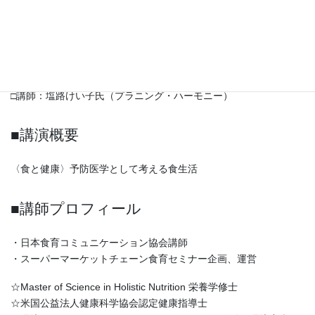
□日時：2008年5月29日（木）18時30分から
□会場：ホテルアイボリー 茜の間
□テーマ：今、何故食育なの：からだが喜ぶおいしい食生活のすす
め
□講師：塩路けい子氏（プラニング・ハーモニー）
■講演概要
〈食と健康〉予防医学として考える食生活
■講師プロフィール
・日本食育コミュニケーション協会講師
・スーパーマーケットチェーン食育セミナー企画、運営
☆Master of Science in Holistic Nutrition 栄養学修士
☆米国公益法人健康科学協会認定健康指導士