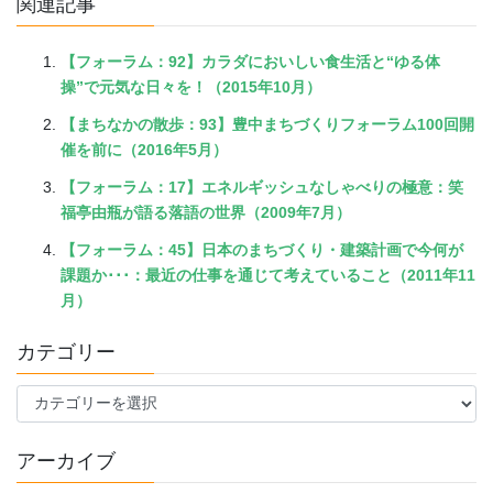
関連記事
【フォーラム：92】カラダにおいしい食生活と“ゆる体
操”で元気な日々を！（2015年10月）
【まちなかの散歩：93】豊中まちづくりフォーラム100回開
催を前に（2016年5月）
【フォーラム：17】エネルギッシュなしゃべりの極意：笑
福亭由瓶が語る落語の世界（2009年7月）
【フォーラム：45】日本のまちづくり・建築計画で今何が
課題か･･･：最近の仕事を通じて考えていること（2011年11
月）
カテゴリー
カ
テ
ゴ
アーカイブ
リ
ー
ア