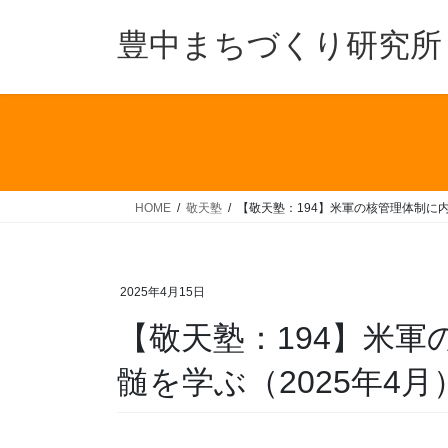
コ
ナ
ン
ビ
豊中まちづくり研究所
テ
ゲ
ン
ー
ツ
シ
へ
ョ
ス
ン
キ
に
ッ
移
HOME
敬天塾
【敬天塾：194】米軍の核管理体制に内
プ
動
2025年4月15日
【敬天塾：194】米
髄を学ぶ（2025年4月