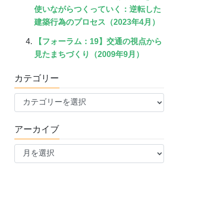
使いながらつくっていく：逆転した
建築行為のプロセス（2023年4月）
【フォーラム：19】交通の視点から
見たまちづくり（2009年9月）
カテゴリー
カ
テ
ゴ
アーカイブ
リ
ア
ー
ー
カ
イ
ブ