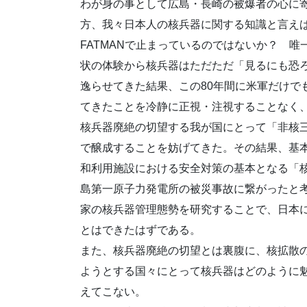
わが身の事として広島・長崎の被爆者の心に
方、我々日本人の核兵器に関する知識と言えば広
FATMANで止まっているのではないか？ 
状の体験から核兵器はただただ「見るにも恐
逸らせてきた結果、この80年間に米軍だけで
てきたことを冷静に正視・注視することなく
核兵器廃絶の切望する我が国にとって「非核
で醸成することを妨げてきた。その結果、基
和利用施設における安全対策の基本となる「
島第一原子力発電所の被災事故に繋がったと
家の核兵器管理態勢を研究することで、日本
とはできたはずである。
また、核兵器廃絶の切望とは裏腹に、核拡散
ようとする国々にとって核兵器はどのように
えてこない。