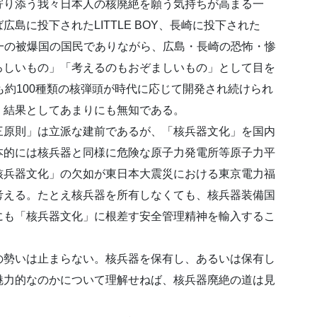
寄り添う我々日本人の核廃絶を願う気持ちが高まる一
島に投下されたLITTLE BOY、長崎に投下された
唯一の被爆国の国民でありながら、広島・長崎の恐怖・惨
ろしいもの」「考えるのもおぞましいもの」として目を
も約100種類の核弾頭が時代に応じて開発され続けられ
、結果としてあまりにも無知である。
三原則」は立派な建前であるが、「核兵器文化」を国内
本的には核兵器と同様に危険な原子力発電所等原子力平
核兵器文化」の欠如が東日本大震災における東京電力福
考える。たとえ核兵器を所有しなくても、核兵器装備国
にも「核兵器文化」に根差す安全管理精神を輸入するこ
の勢いは止まらない。核兵器を保有し、あるいは保有し
魅力的なのかについて理解せねば、核兵器廃絶の道は見