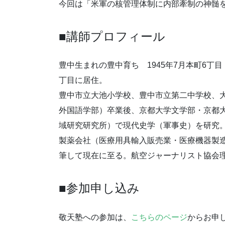
今回は「米軍の核管理体制に内部牽制の神髄
■講師プロフィール
豊中⽣まれの豊中育ち 1945年7⽉本町6丁⽬
丁⽬に居住。
豊中市⽴⼤池⼩学校、豊中市⽴第⼆中学校、
外国語学部）卒業後、京都⼤学⽂学部・京都
域研究研究所）で現代史学（軍事史）を研究
製薬会社（医療⽤具輸⼊販売業・医療機器製
筆して現在に⾄る。航空ジャーナリスト協会
■参加申し込み
敬天塾への参加は、
こちらのページ
からお申