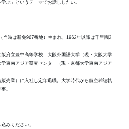
を学ぶ」というテーマでお話ししたい。
（当時は新免967番地）⽣まれ、1962年以降は千⾥園2
⼤阪府⽴豊中⾼等学校、⼤阪外国語⼤学（現・⼤阪⼤学
⼤学東南アジア研究センター（現・京都⼤学東南アジア
。
造販売業）に⼊社し定年退職。⼤学時代から航空雑誌執
理事。
し込みください。