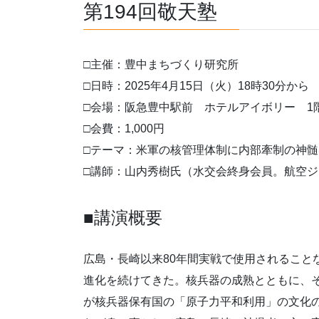
第194回敬天塾
□主催：豊中まちづくり研究所
□日時：2025年4月15日（火）18時30分から
□会場：阪急豊中駅前 ホテルアイボリー 1
□会費：1,000円
□テーマ：米軍の核管理体制に内部牽制の神髄
□講師：山内秀樹氏（水交会終身会員。航空
■講演概要
広島・長崎以来80年間実戦で使用されること
進化を続けてきた。核兵器の成熟とともに、
が核兵器保有国の「原子力平和利用」の文化