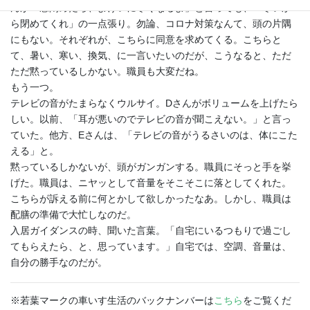
んが「窓閉めたら、よけいに寒くなるよ」と言っても、「寒いか
ら閉めてくれ」の一点張り。勿論、コロナ対策なんて、頭の片隅
にもない。それぞれが、こちらに同意を求めてくる。こちらと
て、暑い、寒い、換気、に一言いたいのだが、こうなると、ただ
ただ黙っているしかない。職員も大変だね。
もう一つ。
テレビの音がたまらなくウルサイ。Dさんがボリュームを上げたら
しい。以前、「耳が悪いのでテレビの音が聞こえない。」と言っ
ていた。他方、Eさんは、「テレビの音がうるさいのは、体にこた
える」と。
黙っているしかないが、頭がガンガンする。職員にそっと手を挙
げた。職員は、ニヤッとして音量をそこそこに落としてくれた。
こちらが訴える前に何とかして欲しかったなあ。しかし、職員は
配膳の準備で大忙しなのだ。
入居ガイダンスの時、聞いた言葉。「自宅にいるつもりで過ごし
てもらえたら、と、思っています。」自宅では、空調、音量は、
自分の勝手なのだが。
※若葉マークの車いす生活のバックナンバーは
こちら
をご覧くだ