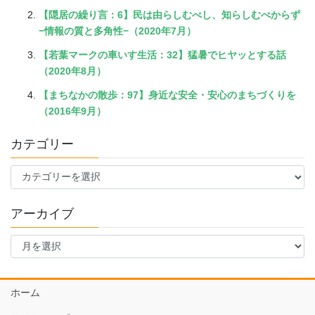
【隠居の繰り言：6】民は由らしむべし、知らしむべからず
−情報の質と多角性−（2020年7月）
【若葉マークの車いす生活：32】猛暑でヒヤッとする話
（2020年8月）
【まちなかの散歩：97】身近な安全・安心のまちづくりを
（2016年9月）
カテゴリー
カ
テ
ゴ
アーカイブ
リ
ー
ア
ー
カ
イ
ホーム
ブ