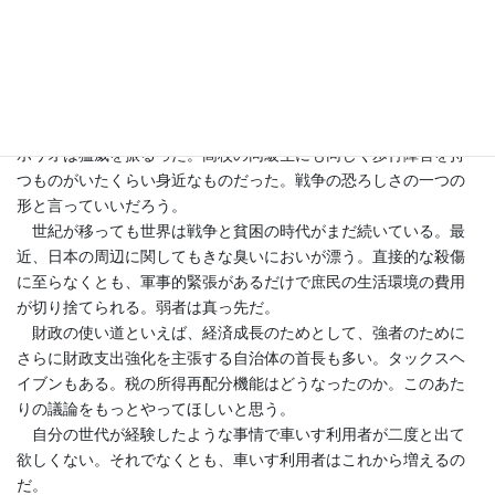
車いすを利用しなければならなくなった人の理由は様々だろ
う。高齢によるもの、疾病、傷害、CP･･･。
自分の場合はポリオの後遺症だ。生後一年半で罹患した。生ワ
クチンの導入以来ポリオは収まってはいるが、自分の世代の幼少
期は第二次大戦の終結直後であり、劣悪な生活・医療環境の下、
ポリオは猛威を振るった。高校の同級生にも同じく歩行障害を持
つものがいたくらい身近なものだった。戦争の恐ろしさの一つの
形と言っていいだろう。
世紀が移っても世界は戦争と貧困の時代がまだ続いている。最
近、日本の周辺に関してもきな臭いにおいが漂う。直接的な殺傷
に至らなくとも、軍事的緊張があるだけで庶民の生活環境の費用
が切り捨てられる。弱者は真っ先だ。
財政の使い道といえば、経済成長のためとして、強者のために
さらに財政支出強化を主張する自治体の首長も多い。タックスヘ
イブンもある。税の所得再配分機能はどうなったのか。このあた
りの議論をもっとやってほしいと思う。
自分の世代が経験したような事情で車いす利用者が二度と出て
欲しくない。それでなくとも、車いす利用者はこれから増えるの
だ。